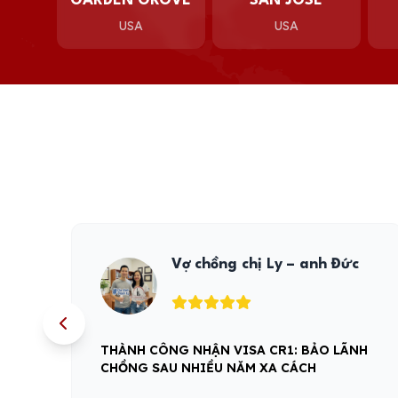
GARDEN GROVE
SAN JOSE
USA
USA
Chú Cường
NIỀM VUI NHẬN VISA MỸ NGÀY ĐẦU NĂM