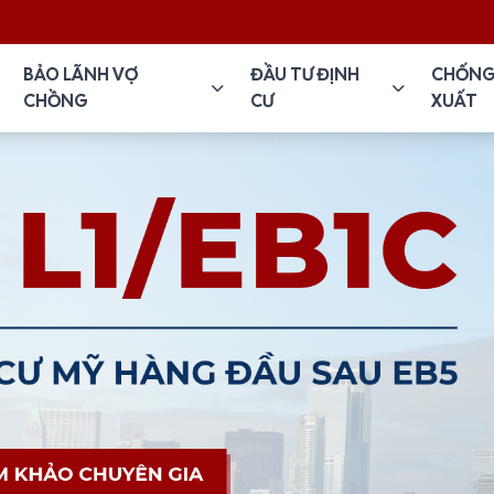
BẢO LÃNH VỢ
ĐẦU TƯ ĐỊNH
CHỐNG
CHỒNG
CƯ
XUẤT