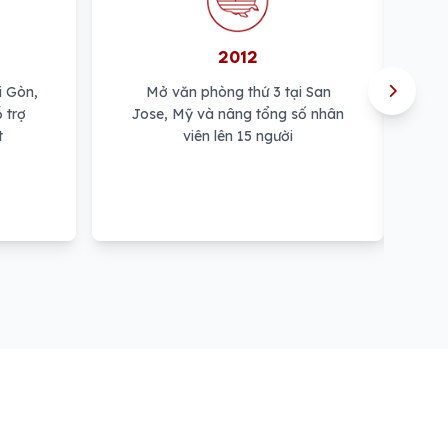
2012
i Gòn,
Mở văn phòng thứ 3 tại San
Mở
 trợ
Jose, Mỹ và nâng tổng số nhân
Cần
t
viên lên 15 người
tr