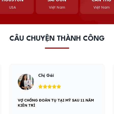
HOUSTON
SÀI GÒN
CẦN THƠ
USA
Việt Nam
Việt Nam
CÂU CHUYỆN THÀNH CÔNG
Câu chuyện đi Mỹ anh Giao
HỒ SƠ KHÓ ĐÃ CÓ FIRST CONSULTING
GROUP ĐỒNG HÀNH CÙNG QUÝ KHÁCH