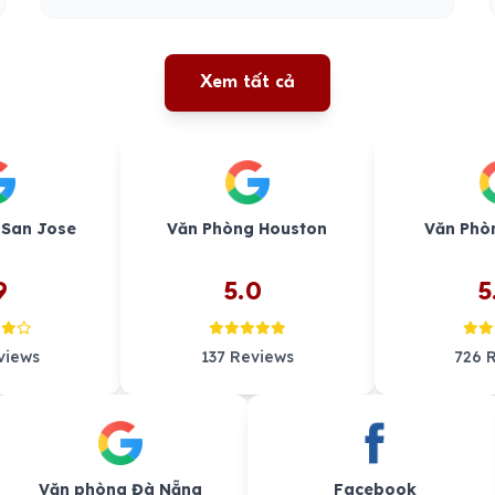
Xem tất cả
 San Jose
Văn Phòng Houston
Văn Phò
9
5.0
5
views
137 Reviews
726 
Văn phòng Đà Nẵng
Facebook