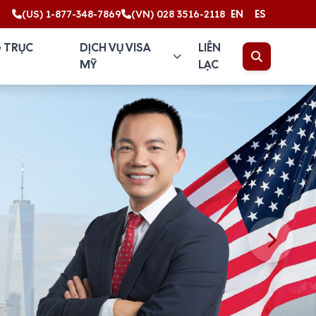
(US) 1-877-348-7869
(VN) 028 3516-2118
EN
ES
 TRỤC
DỊCH VỤ VISA
LIÊN
MỸ
LẠC