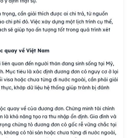
 ý định thật sự.
 trọng, cần giải thích được ai chi trả, từ nguồn
 chi phí đó. Việc xây dựng một lịch trình cụ thể,
ách sẽ giúp tạo ấn tượng tốt trong quá trình xét
ộc quay về Việt Nam
 liên quan đến người thân đang sinh sống tại Mỹ,
nh. Mục tiêu là xác định đương đơn có nguy cơ ở lại
i visa hoặc chưa từng đi nước ngoài, cần phải giải
g thực, khớp dữ liệu hệ thống giúp tránh bị đánh
ộc quay về của đương đơn. Chứng minh tài chính
n là khả năng tạo ra thu nhập ổn định. Gia đình và
 trọng chứng tỏ đương đơn có gốc rễ vững chắc tại
n, không có tài sản hoặc chưa từng đi nước ngoài,