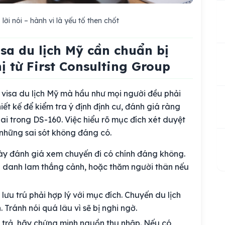
lời nói – hành vi là yếu tố then chốt
sa du lịch Mỹ cần chuẩn bị
ị từ First Consulting Group
visa du lịch Mỹ mà hầu như mọi người đều phải
iết kế để kiểm tra ý định định cư, đánh giá ràng
ai trong DS-160. Việc hiểu rõ mục đích xét duyệt
h những sai sót không đáng có.
ày đánh giá xem chuyến đi có chính đáng không.
hú danh lam thắng cảnh, hoặc thăm người thân nếu
lưu trú phải hợp lý với mục đích. Chuyến du lịch
 Tránh nói quá lâu vì sẽ bị nghi ngờ.
hi trả, hãy chứng minh nguồn thu nhập. Nếu có