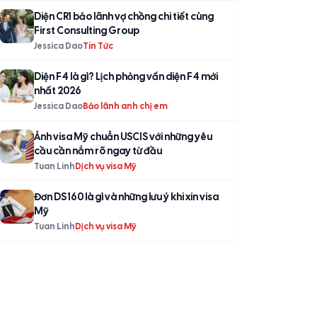
Diện CR1 bảo lãnh vợ chồng chi tiết cùng
First Consulting Group
Jessica Dao
Tin Tức
Diện F4 là gì? Lịch phỏng vấn diện F4 mới
nhất 2026
Jessica Dao
Bảo lãnh anh chị em
Ảnh visa Mỹ chuẩn USCIS với những yêu
cầu cần nắm rõ ngay từ đầu
Tuan Linh
Dịch vụ visa Mỹ
Đơn DS 160 là gì và những lưu ý khi xin visa
Mỹ
Tuan Linh
Dịch vụ visa Mỹ