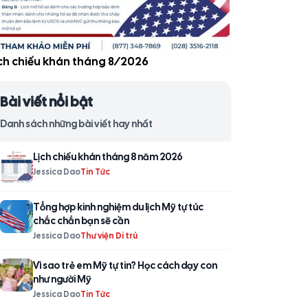
̣ch chiếu khán tháng 8/2026
Bài viết nổi bật
Danh sách những bài viết hay nhất
Lịch chiếu khán tháng 8 năm 2026
Jessica Dao
Tin Tức
Tổng hợp kinh nghiệm du lịch Mỹ tự túc
chắc chắn bạn sẽ cần
Jessica Dao
Thư viện Di trú
Vì sao trẻ em Mỹ tự tin? Học cách dạy con
như người Mỹ
Jessica Dao
Tin Tức