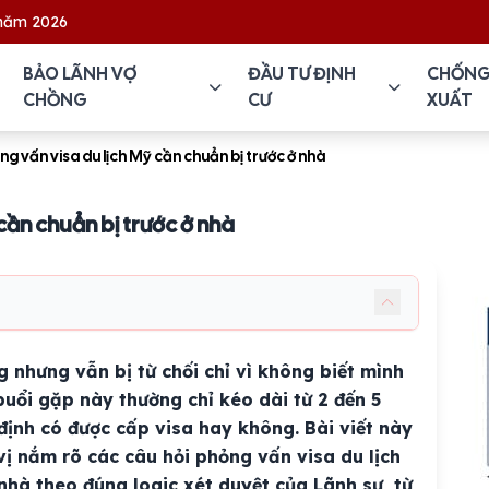
BẢO LÃNH VỢ
ĐẦU TƯ ĐỊNH
CHỐNG
CHỒNG
CƯ
XUẤT
ng vấn visa du lịch Mỹ cần chuẩn bị trước ở nhà
cần chuẩn bị trước ở nhà
g nhưng vẫn bị từ chối chỉ vì không biết mình
 buổi gặp này thường chỉ kéo dài từ 2 đến 5
 định có được cấp visa hay không. Bài viết này
vị nắm rõ các câu hỏi phỏng vấn visa du lịch
nhà theo đúng logic xét duyệt của Lãnh sự, từ