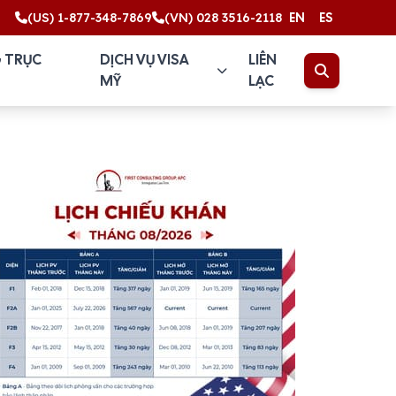
(US) 1-877-348-7869
(VN) 028 3516-2118
EN
ES
 TRỤC
DỊCH VỤ VISA
LIÊN
MỸ
LẠC