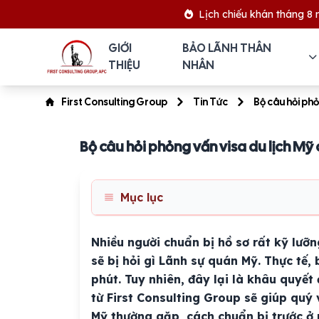
Lịch chiếu khán tháng 8 năm 2026
GIỚI
BẢO LÃNH THÂN
THIỆU
NHÂN
First Consulting Group
Tin Tức
Bộ câu hỏi phỏ
Bộ câu hỏi phỏng vấn visa du lịch Mỹ 
Mục lục
Nhiều người chuẩn bị hồ sơ rất kỹ lưỡn
sẽ bị hỏi gì Lãnh sự quán Mỹ. Thực tế,
phút. Tuy nhiên, đây lại là khâu quyết
từ First Consulting Group sẽ giúp quý 
Mỹ thường gặp, cách chuẩn bị trước ở 