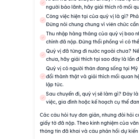
người bảo lãnh, hãy giải thích rõ mối qu
Công việc hiện tại của quý vị là gì? Phản
Đừng nói chung chung vì viên chức cần 
Thu nhập hàng tháng của quý vị bao nh
chính đã nộp. Đừng thổi phồng vì có thể
Quý vị đã từng đi nước ngoài chưa? Nếu 
chưa, hãy giải thích tại sao đây là lần 
Quý vị có người thân đang sống tại Mỹ
đổi thành thật và giải thích mối quan hệ
lập tức.
Sau chuyến đi, quý vị sẽ làm gì? Đây l
việc, gia đình hoặc kế hoạch cụ thể đa
Các câu hỏi tuy đơn giản, nhưng đòi hỏi c
giấy tờ đã nộp. Theo kinh nghiệm của vă
thông tin đã khai và câu phản hồi dự ki