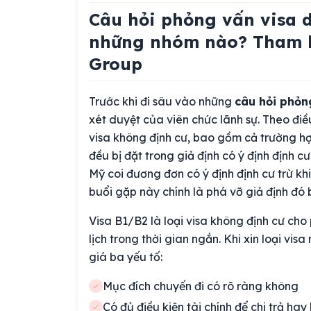
Câu hỏi phỏng vấn visa 
những nhóm nào? Tham kh
Group
Trước khi đi sâu vào những
câu hỏi phỏn
xét duyệt của viên chức lãnh sự. Theo điều
visa không định cư, bao gồm cả trường h
đều bị đặt trong giả định có ý định định 
Mỹ coi đương đơn có ý định định cư trừ kh
buổi gặp này chính là phá vỡ giả định đó 
Visa B1/B2 là loại visa không định cư ch
lịch trong thời gian ngắn. Khi xin loại v
giá ba yếu tố:
Mục đích chuyến đi có rõ ràng không
Có đủ điều kiện tài chính để chi trả ha