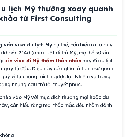
du lịch Mỹ thường xoay quanh
ảo từ First Consulting
g vấn visa du lịch Mỹ
cụ thể, cần hiểu rõ tư duy
 khoản 214(b) của luật di trú Mỹ, mọi hồ sơ xin
ợp
xin visa đi Mỹ thăm thân nhân
hay đi du lịch
cư ngay từ đầu. Điều này có nghĩa là Lãnh sự quán
i quý vị tự chứng minh ngược lại. Nhiệm vụ trong
bằng những câu trả lời thuyết phục.
o phép vào Mỹ với mục đích thương mại hoặc du
isa này, cần hiểu rằng mọi thắc mắc đều nhằm đánh
y không