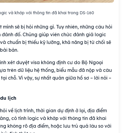
logic và khớp với thông tin đã khai trong DS-160
 mình sẽ bị hỏi những gì. Tuy nhiên, những câu hỏi
 đánh đố. Chúng giúp viên chức đánh giá logic
và chuẩn bị thiếu kỹ lưỡng, khả năng bị từ chối sẽ
 bài bản.
rình xét duyệt visa không định cư do Bộ Ngoại
ựa trên dữ liệu hệ thống, biểu mẫu đã nộp và câu
tại chỗ. Vì vậy, sự nhất quán giữa hồ sơ – lời nói –
du lịch
i về lịch trình, thời gian dự định ở lại, địa điểm
ng, có tính logic và khớp với thông tin đã khai
ng không rõ địa điểm, hoặc lưu trú quá lâu so với