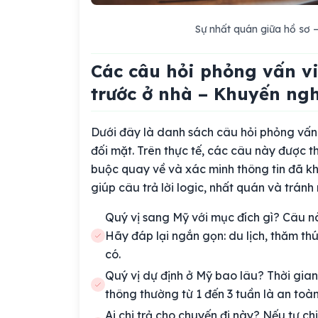
Sự nhất quán giữa hồ sơ – 
Các câu hỏi phỏng vấn vi
trước ở nhà – Khuyến ngh
Dưới đây là danh sách câu hỏi phỏng vấn 
đối mặt. Trên thực tế, các câu này được th
buộc quay về và xác minh thông tin đã kh
giúp câu trả lời logic, nhất quán và trán
Quý vị sang Mỹ với mục đích gì? Câu n
Hãy đáp lại ngắn gọn: du lịch, thăm t
có.
Quý vị dự định ở Mỹ bao lâu? Thời gian 
thông thường từ 1 đến 3 tuần là an toàn.
Ai chi trả cho chuyến đi này? Nếu tự c