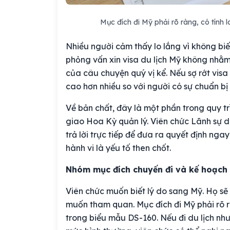
Mục đích đi Mỹ phải rõ ràng, có tính 
Nhiều người cảm thấy lo lắng vì không biết
phỏng vấn xin visa du lịch Mỹ không nhằm
của câu chuyện quý vị kể. Nếu sợ rớt visa 
cao hơn nhiều so với người có sự chuẩn bị
Về bản chất, đây là một phần trong quy t
giao Hoa Kỳ quản lý. Viên chức Lãnh sự d
trả lời trực tiếp để đưa ra quyết định ngay 
hành vi là yếu tố then chốt.
Nhóm mục đích chuyến đi và kế hoạch 
Viên chức muốn biết lý do sang Mỹ. Họ sẽ hỏ
muốn tham quan. Mục đích đi Mỹ phải rõ rà
trong biểu mẫu DS-160. Nếu đi du lịch như