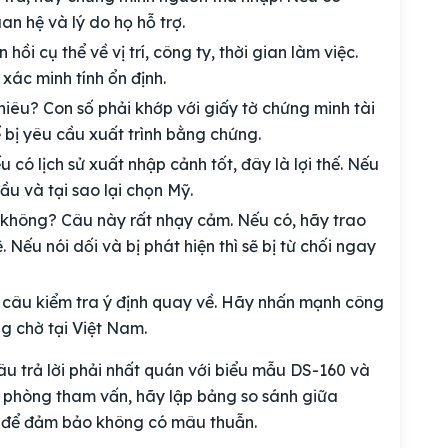
an hệ và lý do họ hỗ trợ.
 hồi cụ thể về vị trí, công ty, thời gian làm việc.
xác minh tính ổn định.
iêu? Con số phải khớp với giấy tờ chứng minh tài
 bị yêu cầu xuất trình bằng chứng.
có lịch sử xuất nhập cảnh tốt, đây là lợi thế. Nếu
đầu và tại sao lại chọn Mỹ.
 không? Câu này rất nhạy cảm. Nếu có, hãy trao
. Nếu nói dối và bị phát hiện thì sẽ bị từ chối ngay
à câu kiểm tra ý định quay về. Hãy nhấn mạnh công
ng chờ tại Việt Nam.
âu trả lời phải nhất quán với biểu mẫu DS-160 và
n phòng tham vấn, hãy lập bảng so sánh giữa
ến để đảm bảo không có mâu thuẫn.