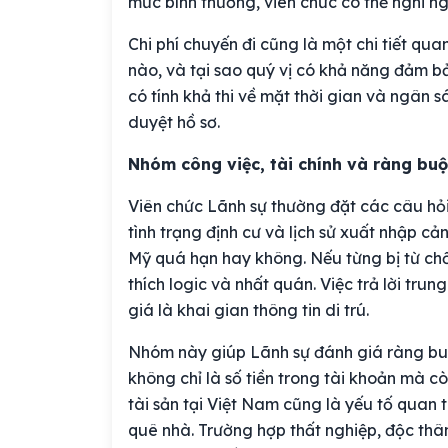
mức bình thường, viên chức có thể nghi ngờ
Chi phí chuyến đi cũng là một chi tiết quan
nào, và tại sao quý vị có khả năng đảm bảo
có tính khả thi về mặt thời gian và ngân s
duyệt hồ sơ.
Nhóm công việc, tài chính và ràng bu
Viên chức Lãnh sự thường đặt các câu hỏi
tình trạng định cư và lịch sử xuất nhập cả
Mỹ quá hạn hay không. Nếu từng bị từ chố
thích logic và nhất quán. Việc trả lời trun
giá là khai gian thông tin di trú.
Nhóm này giúp Lãnh sự đánh giá ràng bu
không chỉ là số tiền trong tài khoản mà cò
tài sản tại Việt Nam cũng là yếu tố quan
quê nhà. Trường hợp thất nghiệp, độc thâ