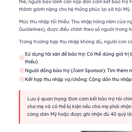
thể, người bảo lãnh cần nộp đơn cam kết bảo trợ 
thành gánh nặng cho hệ thống phúc lợi xã hội Mỹ.
Mức thu nhập tối thiểu:
Thu nhập hàng năm của ngư
Guidelines), được điều chỉnh theo số người trong h
Trong trường hợp thu nhập không đủ, người con c
Sử dụng tài sản để bảo trợ:
Có thể dùng giá trị 
thiếu)
Người đồng bảo trợ (Joint Sponsor):
Tìm thêm m
Kết hợp thu nhập vợ/chồng:
Cộng dồn thu nhập 
Lưu ý quan trọng:
Đơn cam kết bảo trợ tài chính
cha mẹ và có thể bị kiện nếu cha mẹ phải nhận 
công dân Mỹ hoặc được ghi nhận đủ 40 quý làm