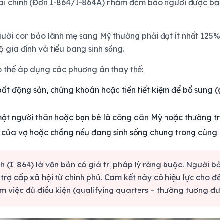
tài chính (Đơn I-864/I-864A) nhằm đảm bảo người được bảo l
ời con bảo lãnh mẹ sang Mỹ thường phải đạt ít nhất 125%
ộ gia đình và tiểu bang sinh sống.
ó thể áp dụng các phương án thay thế:
bất động sản, chứng khoán hoặc tiền tiết kiệm để bổ sung (g
ột người thân hoặc bạn bè là công dân Mỹ hoặc thường tr
của vợ hoặc chồng nếu đang sinh sống chung trong cùng 
 (I-864) là văn bản có giá trị pháp lý ràng buộc. Người bảo
trợ cấp xã hội từ chính phủ. Cam kết này có hiệu lực cho đ
 việc đủ điều kiện (qualifying quarters – thường tương đ