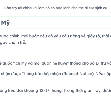
Bảo trợ tài chính khi làm hồ sơ bảo lãnh cha mẹ đi Mỹ định cư
 Mỹ
bước chính, mỗi bước đều có yêu cầu riêng về giấy tờ, thời g
 gây chậm trễ.
 quốc tịch Mỹ và mối quan hệ huyết thống cho Sở Di trú v
ẽ nhận được Thông báo tiếp nhận (Receipt Notice). Nếu nộp
ờng kéo dài khoảng 12-17 tháng. Trong thời gian này, đương