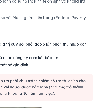
ãnh có sự hỗ trợ kinh tế ổn định và không trở
 so với Mức nghèo Liên bang (Federal Poverty
iá trị quy đổi phải gấp 5 lần phần thu nhập còn
ú nhân cùng ký cam kết bảo trợ
một hộ gia đình
 trợ phải chịu trách nhiệm hỗ trợ tài chính cho
ến khi người được bảo lãnh (cha mẹ) trở thành
ương khoảng 10 năm làm việc).