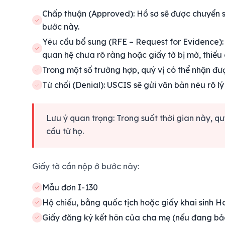
Chấp thuận (Approved)
:
Hồ sơ sẽ được chuyển s
bước này.
Yêu cầu bổ sung (RFE – Request for Evidence)
:
quan hệ chưa rõ ràng hoặc giấy tờ bị mờ, thiếu 
Trong một số trường hợp, quý vị có thể nhận đư
Từ chối (Denial)
:
USCIS sẽ gửi văn bản nêu rõ lý
Lưu ý quan trọng:
Trong suốt thời gian này, qu
cầu từ họ.
Giấy tờ cần nộp ở bước này:
Mẫu đơn I-130
Hộ chiếu, bằng quốc tịch hoặc giấy khai sinh 
Giấy đăng ký kết hôn của cha mẹ (nếu đang bảo