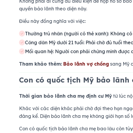
Không phải ai cũng đủ điều kiện để nộp hồ sơ bảo 
quyền bảo lãnh theo diện này.
Điều này đồng nghĩa với việc:
Thường trú nhân (người có thẻ xanh):
Không có q
Công dân Mỹ dưới 21 tuổi:
Phải chờ đủ tuổi the
Mối quan hệ:
Người con phải chứng minh được qu
Tham khảo thêm:
Bảo lãnh vợ chồng
sang Mỹ ch
Con có quốc tịch Mỹ bảo lãnh
Thời gian bảo lãnh cha mẹ định cư Mỹ
từ lúc n
Khác với các diện khác phải chờ đợi theo hạn ngạc
đáng kể. Diện bảo lãnh cha mẹ không giới hạn số 
Con có quốc tịch bảo lãnh cha mẹ bao lâu còn tùy 