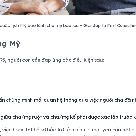
quốc tịch Mỹ bảo lãnh cha mẹ bao lâu – Giải đáp từ First Consulti
ng Mỹ
R5, người con cần đáp ứng các điều kiện sau:
cần chứng minh mối quan hệ thông qua việc người cha đã nh
giữa cha/mẹ ruột và cha/mẹ kế phải được xác lập trước kh
việc hoàn tất hồ sơ bảo trợ tài chính là một yêu cầu bắt 