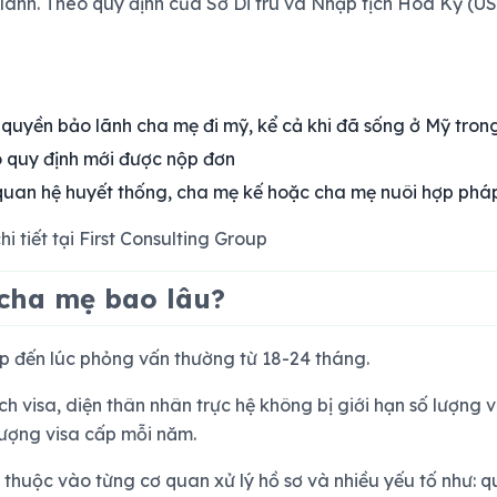
lãnh. Theo quy định của Sở Di trú và Nhập tịch Hoa Kỳ (USC
uyền bảo lãnh cha mẹ đi mỹ, kể cả khi đã sống ở Mỹ tron
o quy định mới được nộp đơn
an hệ huyết thống, cha mẹ kế hoặc cha mẹ nuôi hợp pháp 
i tiết tại First Consulting Group
 cha mẹ bao lâu?
ộp đến lúc phỏng vấn thường từ 18-24 tháng.
h visa, diện thân nhân trực hệ không bị giới hạn số lượng v
lượng visa cấp mỗi năm.
thuộc vào từng cơ quan xử lý hồ sơ và nhiều yếu tố như: qu