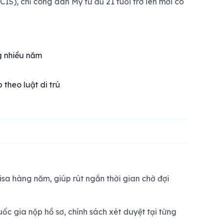
IS), chỉ công dân Mỹ từ đủ 21 tuổi trở lên mới có
g nhiều năm
theo luật di trú
isa hàng năm, giúp rút ngắn thời gian chờ đợi
ốc gia nộp hồ sơ, chính sách xét duyệt tại từng