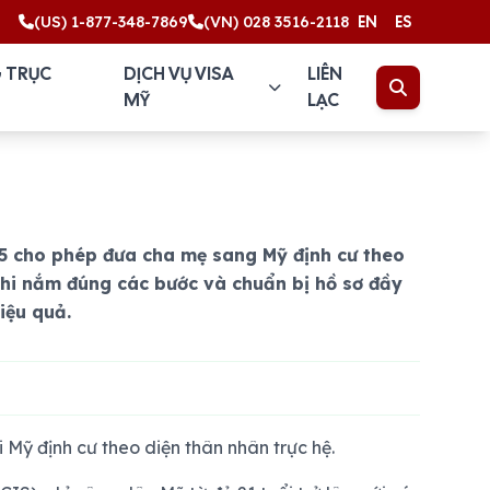
(US) 1-877-348-7869
(VN) 028 3516-2118
EN
ES
 TRỤC
DỊCH VỤ VISA
LIÊN
MỸ
LẠC
IR5 cho phép đưa cha mẹ sang Mỹ định cư theo
khi nắm đúng các bước và chuẩn bị hồ sơ đầy
iệu quả.
 Mỹ định cư theo diện thân nhân trực hệ.