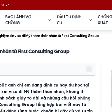
BẢO LÃNH VỢ
ĐẦU TƯ ĐỊNH
CHỐNG
CHỒNG
CƯ
XUẤT
ghiệm xin visa đi Mỹ thăm thân nhân từ First Consulting Group
 nhân từ First Consulting Group
oặc anh chị em đang định cư hay du học tại
c xin visa đi Mỹ thăm thân nhân, không ít
h sách giấy tờ dài và những câu hỏi phỏng
Consulting Group tổng hợp bài viết này từ
iểu đúng từng bước, chuẩn bị đầy đủ và tự tin