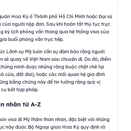
 quán Hoa Kỳ ở Thành phố Hồ Chí Minh hoặc Đại sứ
ú của người nộp đơn. Sau khi hoàn tất thủ tục trực
g ký lịch phỏng vấn thông qua hệ thống visa của
ia buổi phỏng vấn trực tiếp.
chức Lãnh sự Mỹ luôn cần sự đảm bảo rằng người
n sẽ quay về Việt Nam sau chuyến đi. Do đó, điểm
 chứng minh được những ràng buộc chặt chẽ tại
nhà cửa, đất đai), hoặc các mối quan hệ gia đình
hững bằng chứng này để tin tưởng rằng quý vị
 cư bất hợp pháp.
ân nhân từ A-Z
 xin visa đi Mỹ thăm thân nhân, đặc biệt với những
 tục này được Bộ Ngoại giao Hoa Kỳ quy định rõ