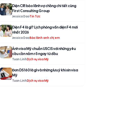
Diện CR1 bảo lãnh vợ chồng chi tiết cùng
First Consulting Group
Jessica Dao
Tin Tức
Diện F4 là gì? Lịch phỏng vấn diện F4 mới
nhất 2026
Jessica Dao
Bảo lãnh anh chị em
Ảnh visa Mỹ chuẩn USCIS với những yêu
cầu cần nắm rõ ngay từ đầu
Tuan Linh
Dịch vụ visa Mỹ
Đơn DS 160 là gì và những lưu ý khi xin visa
Mỹ
Tuan Linh
Dịch vụ visa Mỹ