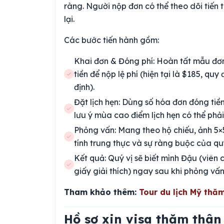
ràng. Người nộp đơn có thể theo dõi tiến 
lại.
Các bước tiến hành gồm:
Khai đơn & Đóng phí: Hoàn tất mẫu đơn
tiền để nộp lệ phí (hiện tại là $185, q
định).
Đặt lịch hẹn: Dùng số hóa đơn đóng tiề
lưu ý mùa cao điểm lịch hẹn có thể phải
Phỏng vấn: Mang theo hộ chiếu, ảnh 5×5
tính trung thực và sự ràng buộc của quý
Kết quả: Quý vị sẽ biết mình Đậu (viên c
giấy giải thích) ngay sau khi phỏng vấ
Tham khảo thêm:
Tour du lịch Mỹ thă
Hồ sơ xin visa thăm thâ