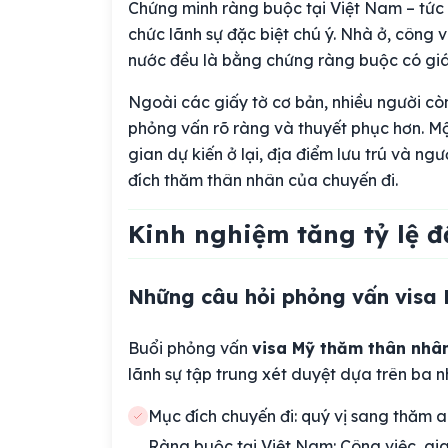
Chứng minh ràng buộc tại Việt Nam – tức là
chức lãnh sự đặc biệt chú ý. Nhà ở, công v
nước đều là bằng chứng ràng buộc có giá 
Ngoài các giấy tờ cơ bản, nhiều người cò
phỏng vấn rõ ràng và thuyết phục hơn. Một
gian dự kiến ở lại, địa điểm lưu trú và ng
đích thăm thân nhân của chuyến đi.
Kinh nghiệm tăng tỷ lệ 
Những câu hỏi phỏng vấn visa
Buổi phỏng vấn
visa Mỹ thăm thân nhâ
lãnh sự tập trung xét duyệt dựa trên ba n
Mục đích chuyến đi: quý vị sang thăm a
Ràng buộc tại Việt Nam: Công việc, gia đ