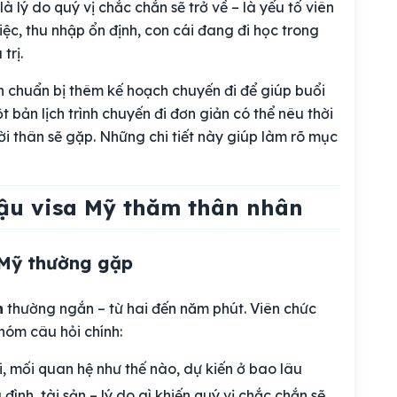
 lý do quý vị chắc chắn sẽ trở về – là yếu tố viên
iệc, thu nhập ổn định, con cái đang đi học trong
trị.
n chuẩn bị thêm kế hoạch chuyến đi để giúp buổi
 bản lịch trình chuyến đi đơn giản có thể nêu thời
ười thân sẽ gặp. Những chi tiết này giúp làm rõ mục
đậu visa Mỹ thăm thân nhân
 Mỹ thường gặp
n
thường ngắn – từ hai đến năm phút. Viên chức
hóm câu hỏi chính:
i, mối quan hệ như thế nào, dự kiến ở bao lâu
ình, tài sản – lý do gì khiến quý vị chắc chắn sẽ