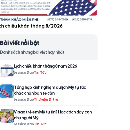
̣ch chiếu khán tháng 8/2026
Bài viết nổi bật
Danh sách những bài viết hay nhất
Lịch chiếu khán tháng 8 năm 2026
Jessica Dao
Tin Tức
Tổng hợp kinh nghiệm du lịch Mỹ tự túc
chắc chắn bạn sẽ cần
Jessica Dao
Thư viện Di trú
Vì sao trẻ em Mỹ tự tin? Học cách dạy con
như người Mỹ
Jessica Dao
Tin Tức