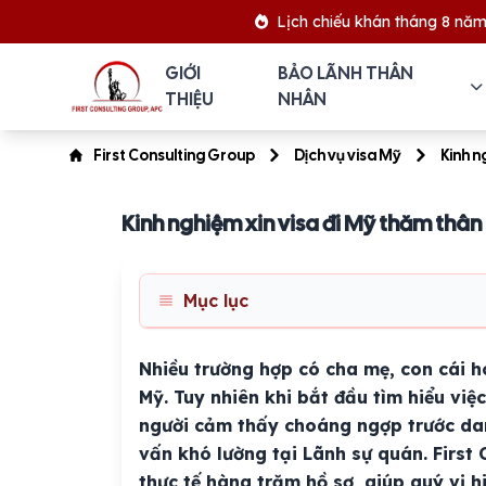
Lịch chiếu khán tháng 8 năm 2026
GIỚI
BẢO LÃNH THÂN
THIỆU
NHÂN
First Consulting Group
Dịch vụ visa Mỹ
Kinh n
Kinh nghiệm xin visa đi Mỹ thăm thân
Mục lục
Nhiều trường hợp có cha mẹ, con cái h
Mỹ. Tuy nhiên khi bắt đầu tìm hiểu việ
người cảm thấy choáng ngợp trước dan
vấn khó lường tại Lãnh sự quán. First 
thực tế hàng trăm hồ sơ, giúp quý vị h