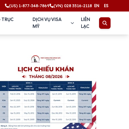
(US) 1-877-348-7869
(VN) 028 3516-2118
EN
ES
 TRỤC
DỊCH VỤ VISA
LIÊN
MỸ
LẠC