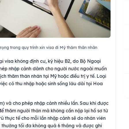
rọng trong quy trình xin visa đi Mỹ thăm thân nhân
ại visa không định cư, ký hiệu B2, do Bộ Ngoại
 phép nhập cảnh dành cho người nước ngoài muốn
ch thăm thân nhân tại Mỹ hoặc điều trị y tế. Loại
ệc có thu nhập hoặc sinh sống lâu dài tại Hoa
ăm) và cho phép nhập cảnh nhiều lần. Sau khi được
 để thăm người thân mà không cần nộp lại hồ sơ từ
trú thực tế cho mỗi lần nhập cảnh sẽ do nhân viên
— thường tối đa không quá 6 tháng và được ghi