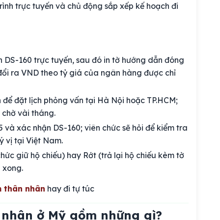
trình trực tuyến và chủ động sắp xếp kế hoạch đi
 DS-160 trực tuyến, sau đó in tờ hướng dẫn đóng
uy đổi ra VND theo tỷ giá của ngân hàng được chỉ
n để đặt lịch phỏng vấn tại Hà Nội hoặc TP.HCM;
 chờ vài tháng.
 và xác nhận DS-160; viên chức sẽ hỏi để kiểm tra
 vị tại Việt Nam.
hức giữ hộ chiếu) hay Rớt (trả lại hộ chiếu kèm tờ
n xong.
m thân nhân
hay đi tự túc
n nhân ở Mỹ gồm những gì?