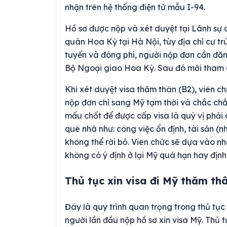
nhận trên hệ thống điện tử mẫu I-94.
Hồ sơ được nộp và xét duyệt tại Lãnh sự
quán Hoa Kỳ tại Hà Nội, tùy địa chỉ cư tr
tuyến và đóng phí, người nộp đơn cần đăn
Bộ Ngoại giao Hoa Kỳ. Sau đó mới tham g
Khi xét duyệt visa thăm thân (B2), viên 
nộp đơn chỉ sang Mỹ tạm thời và chắc chắ
mấu chốt để được cấp visa là quý vị phải
quê nhà như: công việc ổn định, tài sản (
không thể rời bỏ. Viên chức sẽ dựa vào n
không có ý định ở lại Mỹ quá hạn hay định
Thủ tục xin visa đi Mỹ thăm th
Đây là quy trình quan trọng trong thủ tục
người lần đầu nộp hồ sơ xin visa Mỹ. Thủ