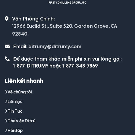
Văn Phòng Chính:
12966 Euclid St., Suite 520, Garden Grove, CA
92840
Email:
ditrumy@ditrumy.com
Để được tham khảo miễn phí xin vui lòng gọi:
1-877-DITRUMY hoặc 1-877-348-7869
Liên kết nhanh
Về chúng tôi
Liên lạc
Tin Tức
Thư viện Di trú
Hỏi đáp