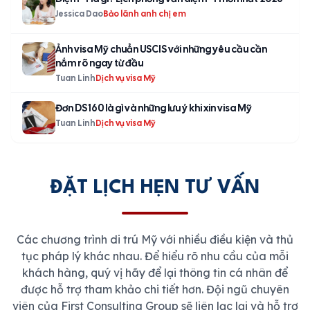
Jessica Dao
Bảo lãnh anh chị em
Ảnh visa Mỹ chuẩn USCIS với những yêu cầu cần
nắm rõ ngay từ đầu
Tuan Linh
Dịch vụ visa Mỹ
Đơn DS 160 là gì và những lưu ý khi xin visa Mỹ
Tuan Linh
Dịch vụ visa Mỹ
ĐẶT LỊCH HẸN TƯ VẤN
Các chương trình di trú Mỹ với nhiều điều kiện và thủ
tục pháp lý khác nhau. Để hiểu rõ nhu cầu của mỗi
khách hàng, quý vị hãy để lại thông tin cá nhân để
được hỗ trợ tham khảo chi tiết hơn. Đội ngũ chuyên
viên của First Consulting Group sẽ liên lạc lại và hỗ trợ