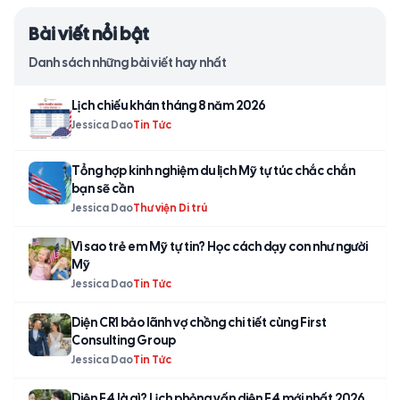
Bài viết nổi bật
Danh sách những bài viết hay nhất
Lịch chiếu khán tháng 8 năm 2026
Jessica Dao
Tin Tức
Tổng hợp kinh nghiệm du lịch Mỹ tự túc chắc chắn
bạn sẽ cần
Jessica Dao
Thư viện Di trú
Vì sao trẻ em Mỹ tự tin? Học cách dạy con như người
Mỹ
Jessica Dao
Tin Tức
Diện CR1 bảo lãnh vợ chồng chi tiết cùng First
Consulting Group
Jessica Dao
Tin Tức
Diện F4 là gì? Lịch phỏng vấn diện F4 mới nhất 2026