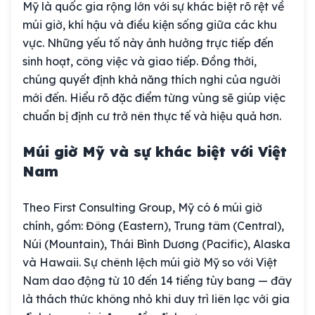
Mỹ là quốc gia rộng lớn với sự khác biệt rõ rệt về
múi giờ, khí hậu và điều kiện sống giữa các khu
vực. Những yếu tố này ảnh hưởng trực tiếp đến
sinh hoạt, công việc và giao tiếp. Đồng thời,
chúng quyết định khả năng thích nghi của người
mới đến. Hiểu rõ đặc điểm từng vùng sẽ giúp việc
chuẩn bị định cư trở nên thực tế và hiệu quả hơn.
Múi giờ Mỹ và sự khác biệt với Việt
Nam
Theo First Consulting Group, Mỹ có 6 múi giờ
chính, gồm: Đông (Eastern), Trung tâm (Central),
Núi (Mountain), Thái Bình Dương (Pacific), Alaska
và Hawaii. Sự chênh lệch múi giờ Mỹ so với Việt
Nam dao động từ 10 đến 14 tiếng tùy bang — đây
là thách thức không nhỏ khi duy trì liên lạc với gia