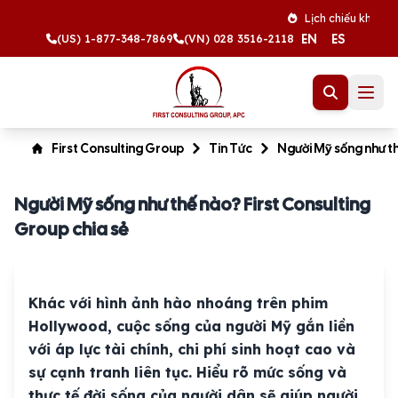
Lịch chiếu khán tháng 8 
EN
ES
(US) 1-877-348-7869
(VN) 028 3516-2118
First Consulting Group
Tin Tức
Người Mỹ sống như th
Người Mỹ sống như thế nào? First Consulting
Group chia sẻ
Khác với hình ảnh hào nhoáng trên phim
Hollywood, cuộc sống của người Mỹ gắn liền
với áp lực tài chính, chi phí sinh hoạt cao và
sự cạnh tranh liên tục. Hiểu rõ mức sống và
thực tế đời sống của người dân sẽ giúp người