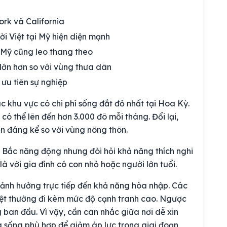
ork và California
i Việt tại Mỹ hiện diện mạnh
ở Mỹ cũng leo thang theo
 lớn hơn so với vùng thưa dân
 ưu tiên sự nghiệp
 khu vực có chi phí sống đắt đỏ nhất tại Hoa Kỳ.
ó thể lên đến hơn 3.000 đô mỗi tháng. Đổi lại,
n đáng kể so với vùng nông thôn.
 Bắc năng động nhưng đòi hỏi khả năng thích nghi
à với gia đình có con nhỏ hoặc người lớn tuổi.
 ảnh hưởng trực tiếp đến khả năng hòa nhập. Các
 Việt thường đi kèm mức độ cạnh tranh cao. Ngược
ng ban đầu. Vì vậy, cần cân nhắc giữa nơi dễ xin
 sống phù hợp để giảm áp lực trong giai đoạn