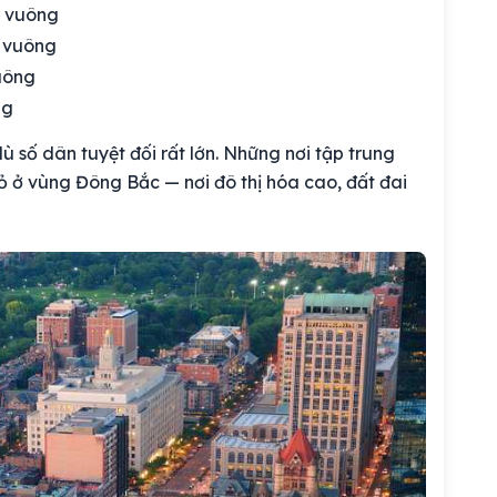
m vuông
 vuông
uông
ng
 số dân tuyệt đối rất lớn. Những nơi tập trung
 ở vùng Đông Bắc — nơi đô thị hóa cao, đất đai