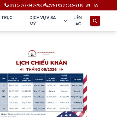
(US) 1-877-348-7869
(VN) 028 3516-2118
EN
ES
 TRỤC
DỊCH VỤ VISA
LIÊN
MỸ
LẠC