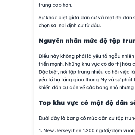
trung cao hơn.
Sự khác biệt giữa dân cư và mật độ dân s
chọn sai nơi định cư từ đầu.
Nguyên nhân mức độ tập tru
Điều này không phải là yếu tố ngẫu nhiên
triển mạnh. Những khu vực có đô thị hóa 
Đặc biệt, nơi tập trung nhiều cơ hội việc
yếu tố hạ tầng giao thông Mỹ và sự phát 
khiến dân cư dồn về các bang nhỏ nhưng
Top khu vực có mật độ dân s
Dưới đây là bang có mức dân cư tập trung
New Jersey: hơn 1.200 người/dặm vuô