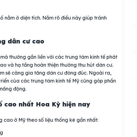
ố nằm ở diện tích. Nắm rõ điều này giúp tránh
ng dân cư cao
 mà thường gắn liền với các trung tâm kinh tế phát
cao và hạ tầng hoàn thiện thường thu hút dân cư.
 làm sẽ càng gia tăng dân cư đông đúc. Ngoài ra,
triển của các trung tâm kinh tế Mỹ cũng góp phần
 năng động.
ố cao nhất Hoa Kỳ hiện nay
 cao ở Mỹ theo số liệu thống kê gần nhất:
ng