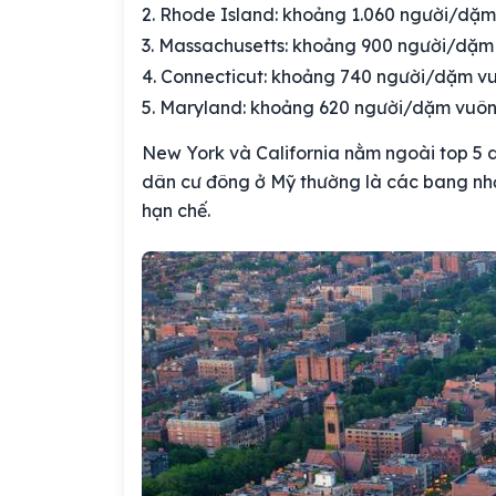
Rhode Island: khoảng 1.060 người/dặ
Massachusetts: khoảng 900 người/dặm
Connecticut: khoảng 740 người/dặm v
Maryland: khoảng 620 người/dặm vuô
New York và California nằm ngoài top 5 dù
dân cư đông ở Mỹ thường là các bang nhỏ
hạn chế.