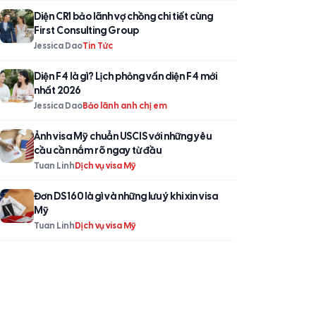
Diện CR1 bảo lãnh vợ chồng chi tiết cùng
First Consulting Group
Jessica Dao
Tin Tức
Diện F4 là gì? Lịch phỏng vấn diện F4 mới
nhất 2026
Jessica Dao
Bảo lãnh anh chị em
Ảnh visa Mỹ chuẩn USCIS với những yêu
cầu cần nắm rõ ngay từ đầu
Tuan Linh
Dịch vụ visa Mỹ
Đơn DS 160 là gì và những lưu ý khi xin visa
Mỹ
Tuan Linh
Dịch vụ visa Mỹ