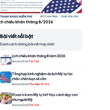
̣ch chiếu khán tháng 8/2026
Bài viết nổi bật
Danh sách những bài viết hay nhất
Lịch chiếu khán tháng 8 năm 2026
Jessica Dao
Tin Tức
Tổng hợp kinh nghiệm du lịch Mỹ tự túc
chắc chắn bạn sẽ cần
Jessica Dao
Thư viện Di trú
Vì sao trẻ em Mỹ tự tin? Học cách dạy con
như người Mỹ
Jessica Dao
Tin Tức