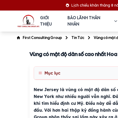
Lịch chiếu khán tháng 8 năm 2026
GIỚI
BẢO LÃNH THÂN
THIỆU
NHÂN
First Consulting Group
Tin Tức
Vùng có mật đ
Vùng có mật độ dân số cao nhất Hoa
Mục lục
New Jersey là vùng có mật độ dân số 
New York như nhiều người vẫn nghĩ. Đâ
khi tìm hiểu định cư Mỹ. Điều này dễ d
đầu. Với hơn hai thập kỷ đồng hành cù
Group nhận thấy sai lầm này xảy ra ở 