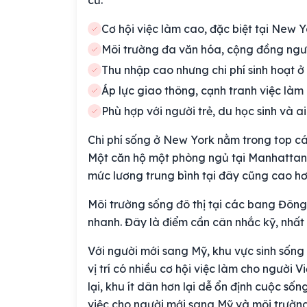
cư:
Cơ hội việc làm cao, đặc biệt tại New Y
Môi trường đa văn hóa, cộng đồng ngườ
Thu nhập cao nhưng chi phí sinh hoạt 
Áp lực giao thông, cạnh tranh việc làm
Phù hợp với người trẻ, du học sinh và ai
Chi phí sống ở New York nằm trong top các
Một căn hộ một phòng ngủ tại Manhattan c
mức lương trung bình tại đây cũng cao hơ
Môi trường sống đô thị tại các bang Đông
nhanh. Đây là điểm cần cân nhắc kỹ, nhất l
Với người mới sang Mỹ, khu vực sinh sống
vị trí có nhiều cơ hội việc làm cho người
lại, khu ít dân hơn lại dễ ổn định cuộc số
việc cho người mới sang Mỹ và môi trường