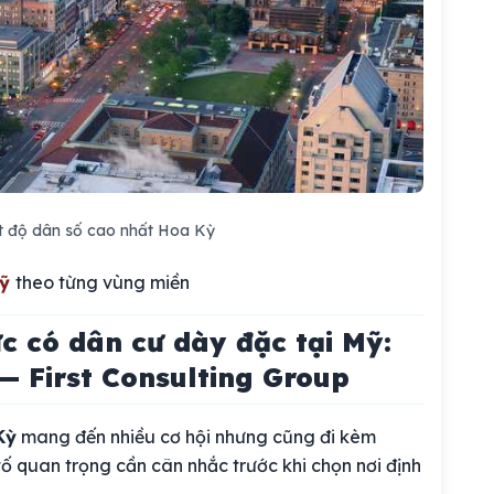
t độ dân số cao nhất Hoa Kỳ
ỹ
theo từng vùng miền
c có dân cư dày đặc tại Mỹ:
 — First Consulting Group
Kỳ
mang đến nhiều cơ hội nhưng cũng đi kèm
 tố quan trọng cần cân nhắc trước khi chọn nơi định