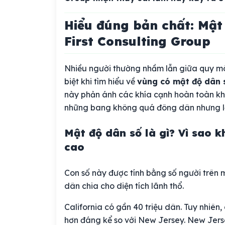
Hiểu đúng bản chất: Mật
First Consulting Group
Nhiều người thường nhầm lẫn giữa quy mô
biệt khi tìm hiểu về
vùng có mật độ dân 
này phản ánh các khía cạnh hoàn toàn khác
những bang không quá đông dân nhưng lạ
Mật độ dân số là gì? Vì sao 
cao
Con số này được tính bằng số người trên 
dân chia cho diện tích lãnh thổ.
California có gần 40 triệu dân. Tuy nhiên
hơn đáng kể so với New Jersey. New Jers