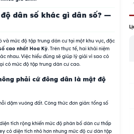
 độ dân số khác gì dân số? —
Li
 và mức độ tập trung dân cư tại một khu vực, đặc
số cao nhất Hoa Kỳ
. Trên thực tế, hai khái niệm
 nhau. Việc hiểu đúng sẽ giúp lý giải vì sao có
i có mức độ tập trung dân cư cao.
không phải cứ đông dân là mật độ
mỗi dặm vuông đất. Công thức đơn giản: tổng số
, diện tích rộng khiến mức độ phân bố dân cư thấp
ey có diện tích nhỏ hơn nhưng mức độ cư dân tập