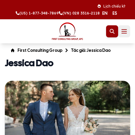
Lịch chiếu khán tháng 
EN
ES
(US) 1-877-348-7869
(VN) 028 3516-2118
First Consulting Group
Tác giả: Jessica Dao
Jessica Dao