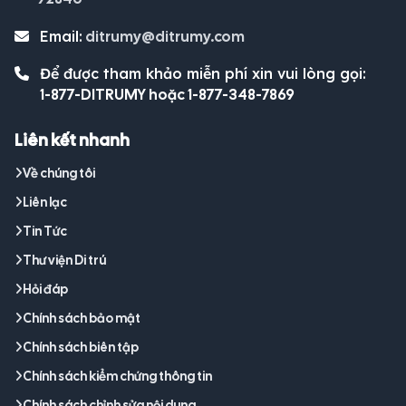
Email:
ditrumy@ditrumy.com
Để được tham khảo miễn phí xin vui lòng gọi:
1-877-DITRUMY hoặc 1-877-348-7869
Liên kết nhanh
Về chúng tôi
Liên lạc
Tin Tức
Thư viện Di trú
Hỏi đáp
Chính sách bảo mật
Chính sách biên tập
Chính sách kiểm chứng thông tin
Chính sách chỉnh sửa nội dung