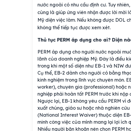
nước ngoài có nhu cầu định cư. Tuy nhiên,
cùng là giúp ứng viên nhận được lời mời l
Mỹ diện việc làm. Nếu không được DOL chấ
không thể tiếp tục được xem xét.
Thủ tục PERM áp dụng cho ai? Diện nà
PERM áp dụng cho người nước ngoài muốn
lãnh của doanh nghiệp Mỹ. Đây là điều kiệ
trong khi một số diện như EB-1 và NIW đư
Cụ thể, EB-2 dành cho người có bằng thạc
kinh nghiệm trong lĩnh vực chuyên môn. E
worker), chuyên gia (professional) hoặc 
nghiệp phải hoàn tất PERM trước khi nộp 
Ngược lại, EB-1 không yêu cầu PERM vì đâ
xuất chúng, giáo sư hoặc nhà nghiên cứu
(National Interest Waiver) thuộc diện E
minh công việc của mình mang lại lợi ích 
Nhiều người băn khoăn nên chọn PERM hay