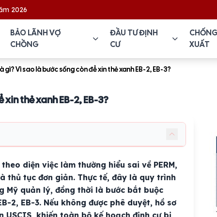
BẢO LÃNH VỢ
ĐẦU TƯ ĐỊNH
CHỐNG
CHỒNG
CƯ
XUẤT
à gì? Vì sao là bước sống còn để xin thẻ xanh EB-2, EB-3?
ể xin thẻ xanh EB-2, EB-3?
theo diện việc làm thường hiểu sai về PERM,
là thủ tục đơn giản. Thực tế, đây là quy trình
 Mỹ quản lý, đồng thời là bước bắt buộc
 EB-2, EB-3. Nếu không được phê duyệt, hồ sơ
ên USCIS, khiến toàn bộ kế hoạch định cư bị