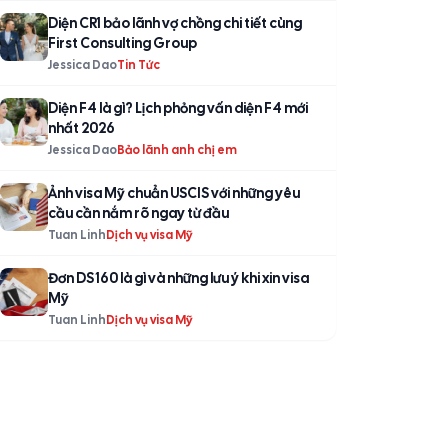
Diện CR1 bảo lãnh vợ chồng chi tiết cùng
First Consulting Group
Jessica Dao
Tin Tức
Diện F4 là gì? Lịch phỏng vấn diện F4 mới
nhất 2026
Jessica Dao
Bảo lãnh anh chị em
Ảnh visa Mỹ chuẩn USCIS với những yêu
cầu cần nắm rõ ngay từ đầu
Tuan Linh
Dịch vụ visa Mỹ
Đơn DS 160 là gì và những lưu ý khi xin visa
Mỹ
Tuan Linh
Dịch vụ visa Mỹ