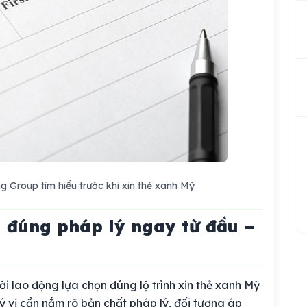
ng Group tìm hiểu trước khi xin thẻ xanh Mỹ
u đúng pháp lý ngay từ đầu –
i lao động lựa chọn đúng lộ trình xin thẻ xanh Mỹ
uý vị cần nắm rõ bản chất pháp lý, đối tượng áp