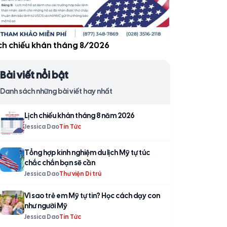
̣ch chiếu khán tháng 8/2026
Bài viết nổi bật
Danh sách những bài viết hay nhất
Lịch chiếu khán tháng 8 năm 2026
Jessica Dao
Tin Tức
Tổng hợp kinh nghiệm du lịch Mỹ tự túc
chắc chắn bạn sẽ cần
Jessica Dao
Thư viện Di trú
Vì sao trẻ em Mỹ tự tin? Học cách dạy con
như người Mỹ
Jessica Dao
Tin Tức