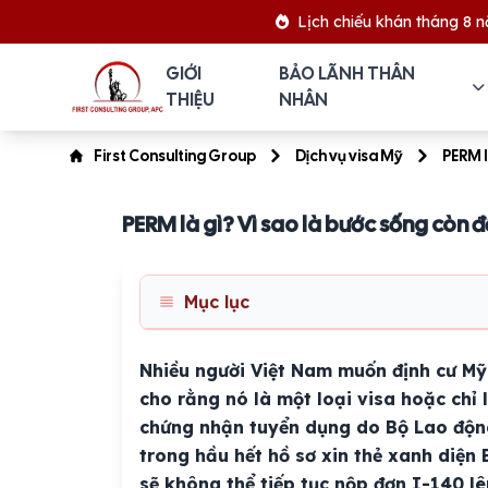
Lịch chiếu khán tháng 8 năm 2026
GIỚI
BẢO LÃNH THÂN
THIỆU
NHÂN
First Consulting Group
Dịch vụ visa Mỹ
PERM l
PERM là gì? Vì sao là bước sống còn đ
Mục lục
Nhiều người Việt Nam muốn định cư Mỹ 
cho rằng nó là một loại visa hoặc chỉ 
chứng nhận tuyển dụng do Bộ Lao động
trong hầu hết hồ sơ xin thẻ xanh diện
sẽ không thể tiếp tục nộp đơn I-140 l