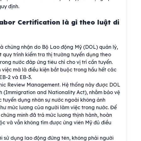
uy định.
or Certification là gì theo luật di
 là chứng nhận do Bộ Lao động Mỹ (DOL) quản lý,
 quy trình kiểm tra thị trường tuyển dụng theo
ong nước đáp ứng tiêu chí cho vị trí cần tuyển.
 việc mà là điều kiện bắt buộc trong hầu hết các
EB-2 và EB-3.
onic Review Management. Hệ thống này được DOL
ch (Immigration and Nationality Act), nhằm bảo vệ
ệc tuyển dụng nhân sự nước ngoài không ảnh
như mức lương của người làm việc trong nước. Để
 chứng minh đã trả mức lương thịnh hành, hoàn
uộc và vẫn không tìm được ứng viên Mỹ đủ điều
ời sử dụng lao động đứng tên, không phải người