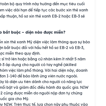
 toàn bộ quy trình này hướng đến mục tiêu cuối
àm việc dài hạn để tiếp tục các bước xin thẻ xanh
p thuận, hồ sơ xin thẻ xanh EB-2 hoặc EB-3 sẽ
o bắt buộc – diện nào được miễn?
 xin thẻ xanh Mỹ diện việc làm thông qua sự bảo
n bắt buộc đối với hầu hết hồ sơ EB-2 và EB-3,
ợc miễn theo quy định.
 sĩ trở lên hoặc bằng cử nhân kèm ít nhất 5 năm
B-3 áp dụng cho người có tay nghề (skilled
nhóm việc làm phổ thông. Với hai diện này, doanh
đơn I-140 để bảo lãnh ứng viên nước ngoài.
y là diện ưu tiên dành cho người có năng lực
 nổi bật và giám đốc điều hành đa quốc gia. NIW
B-2 cũng được miễn do người nộp đơn tự chứng
quốc gia cho Mỹ.
 NIW. Trên thực tế, lựa chọn này phụ thuộc vào