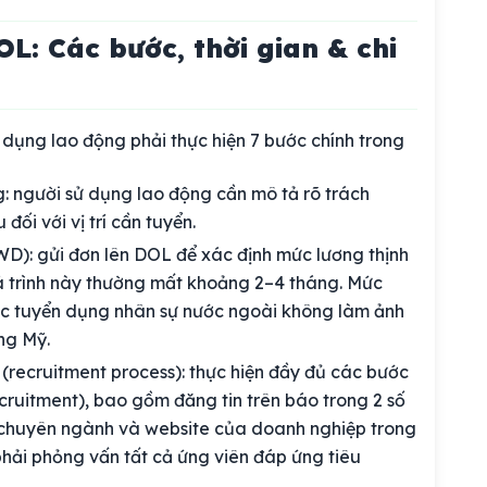
L: Các bước, thời gian & chi
dụng lao động phải thực hiện 7 bước chính trong
ng: người sử dụng lao động cần mô tả rõ trách
 đối với vị trí cần tuyển.
D): gửi đơn lên DOL để xác định mức lương thịnh
Quá trình này thường mất khoảng 2–4 tháng. Mức
c tuyển dụng nhân sự nước ngoài không làm ảnh
ng Mỹ.
(recruitment process): thực hiện đầy đủ các bước
cruitment), bao gồm đăng tin trên báo trong 2 số
g chuyên ngành và website của doanh nghiệp trong
 phải phỏng vấn tất cả ứng viên đáp ứng tiêu