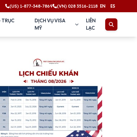
(US) 1-877-348-7869
(VN) 028 3516-2118
EN
ES
 TRỤC
DỊCH VỤ VISA
LIÊN
MỸ
LẠC