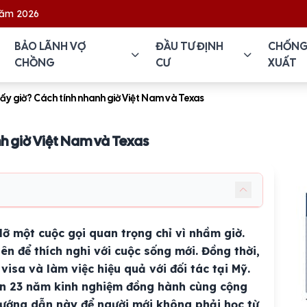
BẢO LÃNH VỢ
ĐẦU TƯ ĐỊNH
CHỐNG
CHỒNG
CƯ
XUẤT
mấy giờ? Cách tính nhanh giờ Việt Nam và Texas
nh giờ Việt Nam và Texas
lỡ một cuộc gọi quan trọng chỉ vì nhầm giờ.
ên để thích nghi với cuộc sống mới. Đồng thời,
visa và làm việc hiệu quả với đối tác tại Mỹ.
hơn 23 năm kinh nghiệm đồng hành cùng cộng
hướng dẫn này để người mới không phải học từ