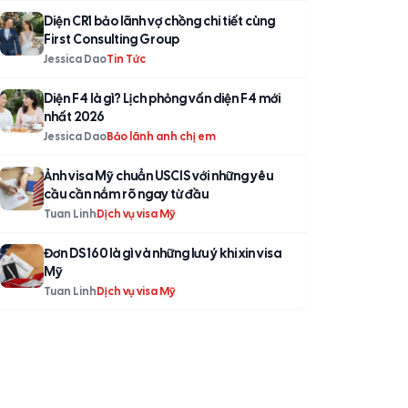
Diện CR1 bảo lãnh vợ chồng chi tiết cùng
First Consulting Group
Jessica Dao
Tin Tức
Diện F4 là gì? Lịch phỏng vấn diện F4 mới
nhất 2026
Jessica Dao
Bảo lãnh anh chị em
Ảnh visa Mỹ chuẩn USCIS với những yêu
cầu cần nắm rõ ngay từ đầu
Tuan Linh
Dịch vụ visa Mỹ
Đơn DS 160 là gì và những lưu ý khi xin visa
Mỹ
Tuan Linh
Dịch vụ visa Mỹ