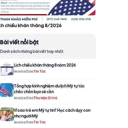
̣ch chiếu khán tháng 8/2026
Bài viết nổi bật
Danh sách những bài viết hay nhất
Lịch chiếu khán tháng 8 năm 2026
Jessica Dao
Tin Tức
Tổng hợp kinh nghiệm du lịch Mỹ tự túc
chắc chắn bạn sẽ cần
Jessica Dao
Thư viện Di trú
Vì sao trẻ em Mỹ tự tin? Học cách dạy con
như người Mỹ
Jessica Dao
Tin Tức