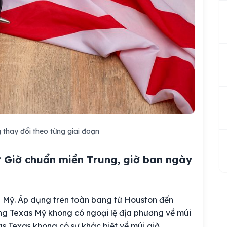
 thay đổi theo từng giai đoạn
? Giờ chuẩn miền Trung, giờ ban ngày
a Mỹ. Áp dụng trên toàn bang từ Houston đến
ng Texas Mỹ không có ngoại lệ địa phương về múi
as Texas không có sự khác biệt về múi giờ