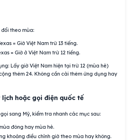
 đổi theo mùa:
exas = Giờ Việt Nam trừ 13 tiếng.
xas = Giờ ở Việt Nam trừ 12 tiếng.
ng: Lấy giờ Việt Nam hiện tại trừ 12 (mùa hè)
 cộng thêm 24. Không cần cài thêm ứng dụng hay
 lịch hoặc gọi điện quốc tế
 gọi sang Mỹ, kiểm tra nhanh các mục sau:
ờ mùa đông hay mùa hè.
ong khoảng điều chỉnh giờ theo mùa hay không.