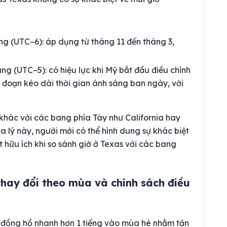
g (UTC−6): áp dụng từ tháng 11 đến tháng 3,
g (UTC−5): có hiệu lực khi Mỹ bắt đầu điều chỉnh
 đoạn kéo dài thời gian ánh sáng ban ngày, với
khác với các bang phía Tây như California hay
a lý này, người mới có thể hình dung sự khác biệt
t hữu ích khi so sánh giờ ở Texas với các bang
thay đổi theo mùa và chính sách điều
h đồng hồ nhanh hơn 1 tiếng vào mùa hè nhằm tận