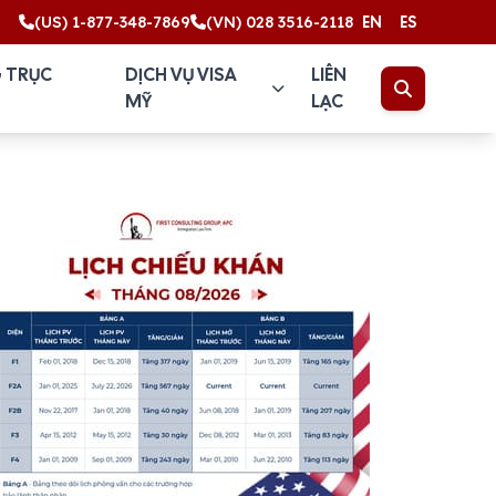
(US) 1-877-348-7869
(VN) 028 3516-2118
EN
ES
 TRỤC
DỊCH VỤ VISA
LIÊN
MỸ
LẠC