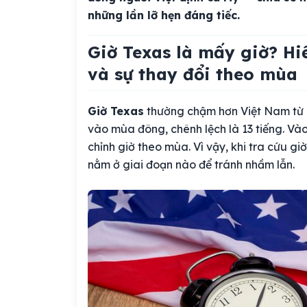
những lần lỡ hẹn đáng tiếc.
Giờ Texas là mấy giờ? H
và sự thay đổi theo mùa
Giờ Texas
thường chậm hơn Việt Nam từ 12
vào mùa đông, chênh lệch là 13 tiếng. Và
chỉnh giờ theo mùa. Vì vậy, khi tra cứu g
nằm ở giai đoạn nào để tránh nhầm lẫn.