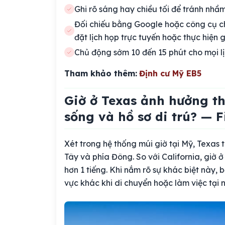
Ghi rõ sáng hay chiều tối để tránh nhầm
Đối chiếu bằng Google hoặc công cụ ch
đặt lịch họp trực tuyến hoặc thực hiện g
Chủ động sớm 10 đến 15 phút cho mọi lị
Tham khảo thêm:
Định cư Mỹ EB5
Giờ ở Texas ảnh hưởng th
sống và hồ sơ di trú? — F
Xét trong hệ thống múi giờ tại Mỹ, Texa
Tây và phía Đông. So với California, giờ 
hơn 1 tiếng. Khi nắm rõ sự khác biệt này,
vực khác khi di chuyển hoặc làm việc tại 