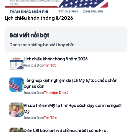
Lịch chiếu khán tháng 8/2026
Bài viết nổi bật
Danh sách những bài viết hay nhất
Lịch chiếu khán tháng 8 năm 2026
Jessica Dao
Tin Tức
Tổng hợp kinh nghiệm du lịch Mỹ tự túc chắc chắn
bạn sẽ cần
Jessica Dao
Thư viện Di trú
Vì sao trẻ em Mỹ tự tin? Học cách dạy con như người
Mỹ
Jessica Dao
Tin Tức
Diện CR1 bảo lãnh vợ chồng chi tiết cùng First