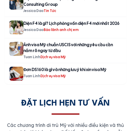
Consulting Group
Jessica Dao
Tin Tức
Diện F4 là gì? Lịch phỏng vấn diện F4 mới nhất 2026
Jessica Dao
Bảo lãnh anh chị em
Ảnh visa Mỹ chuẩn USCIS với những yêu cầu cần
nắm rõ ngay từ đầu
Tuan Linh
Dịch vụ visa Mỹ
Đơn DS 160 là gì và những lưu ý khi xin visa Mỹ
Tuan Linh
Dịch vụ visa Mỹ
ĐẶT LỊCH HẸN TƯ VẤN
Các chương trình di trú Mỹ với nhiều điều kiện và thủ