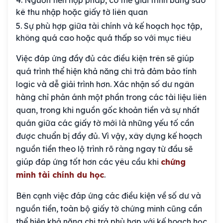
Nguồn tiền hợp pháp, có thể giải trình bằng sao
kê thu nhập hoặc giấy tờ liên quan
Sự phù hợp giữa tài chính và kế hoạch học tập,
không quá cao hoặc quá thấp so với mục tiêu
Việc đáp ứng đầy đủ các điều kiện trên sẽ giúp
quá trình thể hiện khả năng chi trả đảm bảo tính
logic và dễ giải trình hơn. Xác nhận số dư ngân
hàng chỉ phản ánh một phần trong các tài liệu liên
quan, trong khi nguồn gốc khoản tiền và sự nhất
quán giữa các giấy tờ mới là những yếu tố cần
được chuẩn bị đầy đủ. Vì vậy, xây dựng kế hoạch
nguồn tiền theo lộ trình rõ ràng ngay từ đầu sẽ
giúp đáp ứng tốt hơn các yêu cầu khi
chứng
minh tài chính du học
.
Bên cạnh việc đáp ứng các điều kiện về số dư và
nguồn tiền, toàn bộ giấy tờ chứng minh cũng cần
thể hiện khả năng chi trả phù hợp với kế hoạch học