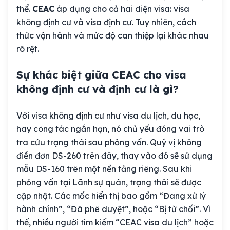
thể.
CEAC
áp dụng cho cả hai diện visa: visa
không định cư và visa định cư. Tuy nhiên, cách
thức vận hành và mức độ can thiệp lại khác nhau
rõ rệt.
Sự khác biệt giữa CEAC cho visa
không định cư và định cư là gì?
Với visa không định cư như visa du lịch, du học,
hay công tác ngắn hạn, nó chủ yếu đóng vai trò
tra cứu trạng thái sau phỏng vấn. Quý vị không
điền đơn DS-260 trên đây, thay vào đó sẽ sử dụng
mẫu DS-160 trên một nền tảng riêng. Sau khi
phỏng vấn tại Lãnh sự quán, trạng thái sẽ được
cập nhật. Các mốc hiển thị bao gồm “Đang xử lý
hành chính”, “Đã phê duyệt”, hoặc “Bị từ chối”. Vì
thế, nhiều người tìm kiếm “CEAC visa du lịch” hoặc