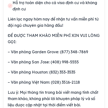
Hỗ trợ toàn diện cho cả visa định cư và không
định cư
Liên lạc ngay hôm nay để nhận tư vấn miễn phí từ
đội ngũ chuyên gia hàng đầu!
ĐỂ ĐƯỢC THAM KHẢO MIỄN PHÍ XIN VUI LÒNG
GỌI:
– Văn phòng Garden Grove: (877) 348-7869
– Văn phòng San Jose: (408) 998-5555
– Văn phòng Houston: (832) 353-3535
– Văn phòng Việt Nam: (028) 3516-2118
Lưu ý: Mọi thông tin trong bài viết mang tính chất
tham khảo, không phải lời khuyên pháp lý và số
liệu được cập nhật tại thời điểm viết bài.