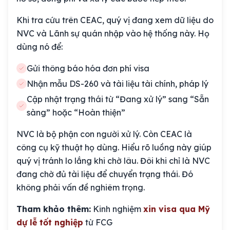
Khi tra cứu trên CEAC, quý vị đang xem dữ liệu do
NVC và Lãnh sự quán nhập vào hệ thống này. Họ
dùng nó để:
Gửi thông báo hóa đơn phí visa
Nhận mẫu DS-260 và tài liệu tài chính, pháp lý
Cập nhật trạng thái từ “Đang xử lý” sang “Sẵn
sàng” hoặc “Hoàn thiện”
NVC là bộ phận con người xử lý. Còn CEAC là
công cụ kỹ thuật họ dùng. Hiểu rõ luồng này giúp
quý vị tránh lo lắng khi chờ lâu. Đôi khi chỉ là NVC
đang chờ đủ tài liệu để chuyển trạng thái. Đó
không phải vấn đề nghiêm trọng.
Tham khảo thêm:
Kinh nghiệm
xin visa qua Mỹ
dự lễ tốt nghiệp
từ FCG