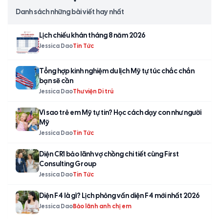
Danh sách những bài viết hay nhất
Lịch chiếu khán tháng 8 năm 2026
Jessica Dao
Tin Tức
Tổng hợp kinh nghiệm du lịch Mỹ tự túc chắc chắn
bạn sẽ cần
Jessica Dao
Thư viện Di trú
Vì sao trẻ em Mỹ tự tin? Học cách dạy con như người
Mỹ
Jessica Dao
Tin Tức
Diện CR1 bảo lãnh vợ chồng chi tiết cùng First
Consulting Group
Jessica Dao
Tin Tức
Diện F4 là gì? Lịch phỏng vấn diện F4 mới nhất 2026
Jessica Dao
Bảo lãnh anh chị em