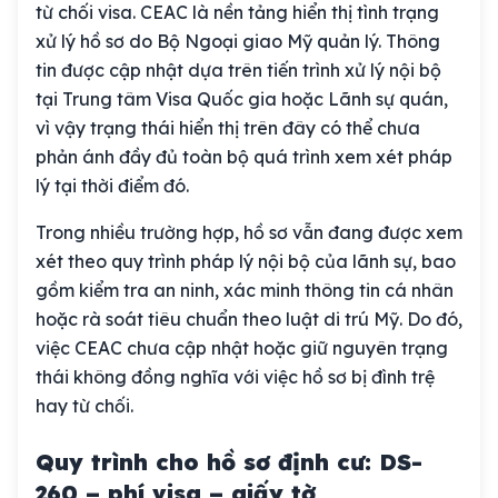
từ chối visa. CEAC là nền tảng hiển thị tình trạng
xử lý hồ sơ do Bộ Ngoại giao Mỹ quản lý. Thông
tin được cập nhật dựa trên tiến trình xử lý nội bộ
tại Trung tâm Visa Quốc gia hoặc Lãnh sự quán,
vì vậy trạng thái hiển thị trên đây có thể chưa
phản ánh đầy đủ toàn bộ quá trình xem xét pháp
lý tại thời điểm đó.
Trong nhiều trường hợp, hồ sơ vẫn đang được xem
xét theo quy trình pháp lý nội bộ của lãnh sự, bao
gồm kiểm tra an ninh, xác minh thông tin cá nhân
hoặc rà soát tiêu chuẩn theo luật di trú Mỹ. Do đó,
việc CEAC chưa cập nhật hoặc giữ nguyên trạng
thái không đồng nghĩa với việc hồ sơ bị đình trệ
hay từ chối.
Quy trình cho hồ sơ định cư: DS-
260 – phí visa – giấy tờ