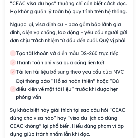
“CEAC visa du học” thường chỉ cần biết cách đọc.
Họ không quản lý toàn bộ quy trình trên hệ thống.
Ngược lại, visa định cư – bao gồm bảo lãnh gia
đình, diện vợ chồng, lao động – yêu cầu người gửi
đơn chịu trách nhiệm từ đầu đến cuối. Quý vị phải:
Tạo tài khoản và điền mẫu DS-260 trực tiếp
Thanh toán phí visa qua cổng liên kết
Tải lên tài liệu bổ sung theo yêu cầu của NVC
Đợi thông báo “Hồ sơ hoàn thiện” hoặc “Đủ
điều kiện về mặt tài liệu” trước khi được hẹn
phỏng vấn
Sự khác biệt này giải thích tại sao câu hỏi “CEAC
dùng cho visa nào” hay “visa du lịch có dùng
CEAC không” lại phổ biến. Hiểu đúng phạm vi áp
dụng giúp tránh nhầm lẫn khi đọc.