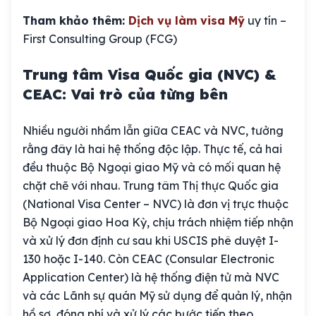
Tham khảo thêm:
Dịch vụ làm visa Mỹ
uy tín –
First Consulting Group (FCG)
Trung tâm Visa Quốc gia (NVC) &
CEAC: Vai trò của từng bên
Nhiều người nhầm lẫn giữa CEAC và NVC, tưởng
rằng đây là hai hệ thống độc lập. Thực tế, cả hai
đều thuộc Bộ Ngoại giao Mỹ và có mối quan hệ
chặt chẽ với nhau. Trung tâm Thị thực Quốc gia
(National Visa Center – NVC) là đơn vị trực thuộc
Bộ Ngoại giao Hoa Kỳ, chịu trách nhiệm tiếp nhận
và xử lý đơn định cư sau khi USCIS phê duyệt I-
130 hoặc I-140. Còn CEAC (Consular Electronic
Application Center) là hệ thống điện tử mà NVC
và các Lãnh sự quán Mỹ sử dụng để quản lý, nhận
hồ sơ, đóng phí và xử lý các bước tiếp theo.