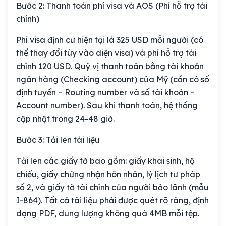
Bước 2: Thanh toán phí visa và AOS (Phí hỗ trợ tài
chính)
Phí visa định cư hiện tại là 325 USD mỗi người (có
thể thay đổi tùy vào diện visa) và phí hỗ trợ tài
chính 120 USD. Quý vị thanh toán bằng tài khoản
ngân hàng (Checking account) của Mỹ (cần có số
định tuyến – Routing number và số tài khoản –
Account number). Sau khi thanh toán, hệ thống
cập nhật trong 24-48 giờ.
Bước 3: Tải lên tài liệu
Tải lên các giấy tờ bao gồm: giấy khai sinh, hộ
chiếu, giấy chứng nhận hôn nhân, lý lịch tư pháp
số 2, và giấy tờ tài chính của người bảo lãnh (mẫu
I-864). Tất cả tài liệu phải được quét rõ ràng, định
dạng PDF, dung lượng không quá 4MB mỗi tệp.