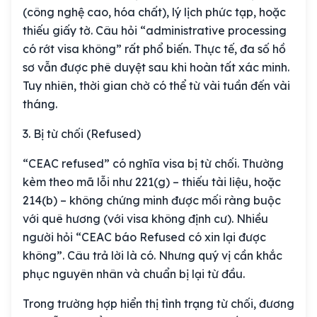
(công nghệ cao, hóa chất), lý lịch phức tạp, hoặc
thiếu giấy tờ. Câu hỏi “administrative processing
có rớt visa không” rất phổ biến. Thực tế, đa số hồ
sơ vẫn được phê duyệt sau khi hoàn tất xác minh.
Tuy nhiên, thời gian chờ có thể từ vài tuần đến vài
tháng.
3. Bị từ chối (Refused)
“CEAC refused” có nghĩa visa bị từ chối. Thường
kèm theo mã lỗi như 221(g) – thiếu tài liệu, hoặc
214(b) – không chứng minh được mối ràng buộc
với quê hương (với visa không định cư).
Nhiều
người hỏi “CEAC báo Refused có xin lại được
không”. Câu trả lời là có. Nhưng quý vị cần khắc
phục nguyên nhân và chuẩn bị lại từ đầu.
Trong trường hợp hiển thị tình trạng từ chối, đương