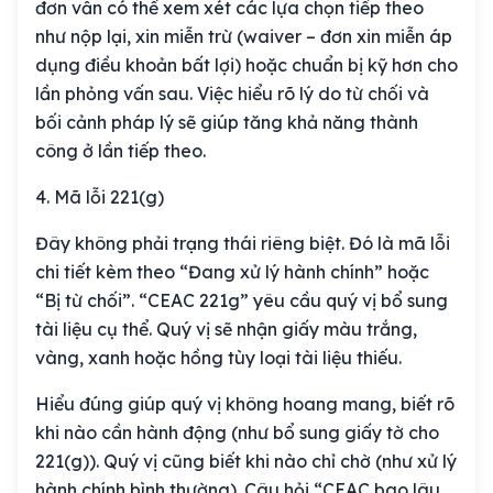
đơn vẫn có thể xem xét các lựa chọn tiếp theo
như nộp lại, xin miễn trừ (waiver – đơn xin miễn áp
dụng điều khoản bất lợi) hoặc chuẩn bị kỹ hơn cho
lần phỏng vấn sau. Việc hiểu rõ lý do từ chối và
bối cảnh pháp lý sẽ giúp tăng khả năng thành
công ở lần tiếp theo.
4. Mã lỗi 221(g)
Đây không phải trạng thái riêng biệt. Đó là mã lỗi
chi tiết kèm theo “Đang xử lý hành chính” hoặc
“Bị từ chối”. “CEAC 221g” yêu cầu quý vị bổ sung
tài liệu cụ thể. Quý vị sẽ nhận giấy màu trắng,
vàng, xanh hoặc hồng tùy loại tài liệu thiếu.
Hiểu đúng giúp quý vị không hoang mang, biết rõ
khi nào cần hành động (như bổ sung giấy tờ cho
221(g)). Quý vị cũng biết khi nào chỉ chờ (như xử lý
hành chính bình thường). Câu hỏi “CEAC bao lâu