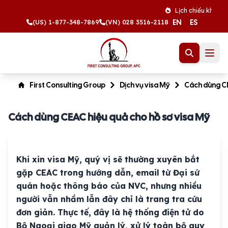
Lịch chiếu khán tháng 8 n
EN
ES
(US) 1-877-348-7869
(VN) 028 3516-2118
First Consulting Group
Dịch vụ visa Mỹ
Cách dùng CE
Cách dùng CEAC hiệu quả cho hồ sơ visa Mỹ
Khi xin visa Mỹ, quý vị sẽ thường xuyên bắt
gặp CEAC trong hướng dẫn, email từ Đại sứ
quán hoặc thông báo của NVC, nhưng nhiều
người vẫn nhầm lẫn đây chỉ là trang tra cứu
đơn giản. Thực tế, đây là hệ thống điện tử do
Bộ Ngoại giao Mỹ quản lý, xử lý toàn bộ quy