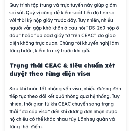
Quy trình tập trung và trực tuyến này giúp giảm
sai sót. Quý vị cũng dễ kiểm soát tiến độ hơn so
với thời kỳ nộp giấy trước đây. Tuy nhiên, nhiều
người vẫn gặp khó khăn ở câu hỏi “DS-260 nộp ở
đâu” hoặc “upload giấy tờ trên CEAC” do giao
diện không trực quan. Chúng tôi khuyến nghị làm
từng bước, kiểm tra kỹ trước khi gửi.
Trạng thái CEAC & tiêu chuẩn xét
duyệt theo từng diện visa
Sau khi hoàn tất phỏng vấn visa, nhiều đương đơn
tiếp tục theo dõi kết quả thông qua hệ thống. Tuy
nhiên, thời gian từ khi CEAC chuyển sang trạng
thái “đã cấp visa” đến khi đương đơn nhận được
hộ chiếu có thể khác nhau tùy Lãnh sự quán và
từng thời điểm.