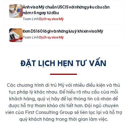
Ảnh visa Mỹ chuẩn USCIS với những yêu cầu cần
nắm rõ ngay từ đầu
Tuan Linh
Dịch vụ visa Mỹ
Đơn DS 160 là gì và những lưu ý khi xin visa Mỹ
Tuan Linh
Dịch vụ visa Mỹ
ĐẶT LỊCH HẸN TƯ VẤN
Các chương trình di trú Mỹ với nhiều điều kiện và thủ
tục pháp lý khác nhau. Để hiểu rõ nhu cầu của mỗi
khách hàng, quý vị hãy để lại thông tin cá nhân để
được hỗ trợ tham khảo chi tiết hơn. Đội ngũ chuyên
viên của First Consulting Group sẽ liên lạc lại và hỗ trợ
quý khách hàng trong thời gian làm việc.