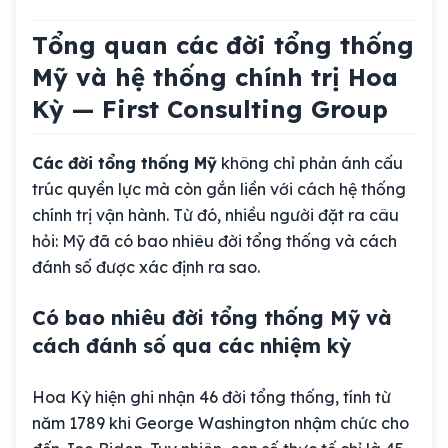
Tổng quan các đời tổng thống
Mỹ và hệ thống chính trị Hoa
Kỳ — First Consulting Group
Các đời tổng thống Mỹ
không chỉ phản ánh cấu
trúc quyền lực mà còn gắn liền với cách hệ thống
chính trị vận hành. Từ đó, nhiều người đặt ra câu
hỏi: Mỹ đã có bao nhiêu đời tổng thống và cách
đánh số được xác định ra sao.
Có bao nhiêu đời tổng thống Mỹ và
cách đánh số qua các nhiệm kỳ
Hoa Kỳ hiện ghi nhận 46 đời tổng thống, tính từ
năm 1789 khi George Washington nhậm chức cho