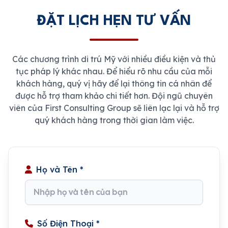
ĐẶT LỊCH HẸN TƯ VẤN
Các chương trình di trú Mỹ với nhiều điều kiện và thủ
tục pháp lý khác nhau. Để hiểu rõ nhu cầu của mỗi
khách hàng, quý vị hãy để lại thông tin cá nhân để
được hỗ trợ tham khảo chi tiết hơn. Đội ngũ chuyên
viên của First Consulting Group sẽ liên lạc lại và hỗ trợ
quý khách hàng trong thời gian làm việc.
Họ và Tên *
Số Điện Thoại *