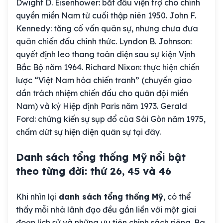
Dwight D. Eisenhower: bắt đầu viện trợ cho chính
quyền miền Nam từ cuối thập niên 1950. John F.
Kennedy: tăng cố vấn quân sự, nhưng chưa đưa
quân chiến đấu chính thức. Lyndon B. Johnson:
quyết định leo thang toàn diện sau sự kiện Vịnh
Bắc Bộ năm 1964. Richard Nixon: thực hiện chiến
lược “Việt Nam hóa chiến tranh” (chuyển giao
dần trách nhiệm chiến đấu cho quân đội miền
Nam) và ký Hiệp định Paris năm 1973. Gerald
Ford: chứng kiến sự sụp đổ của Sài Gòn năm 1975,
chấm dứt sự hiện diện quân sự tại đây.
Danh sách tổng thống Mỹ nổi bật
theo từng đời: thứ 26, 45 và 46
Khi nhìn lại
danh sách tổng thống Mỹ
, có thể
thấy mỗi nhà lãnh đạo đều gắn liền với một giai
đoạn lịch sử và những ưu tiên chính sách riêng. Ba