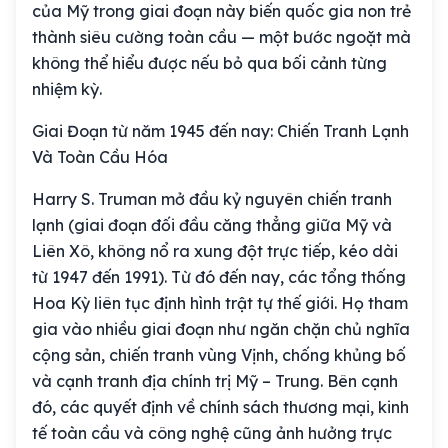
của Mỹ trong giai đoạn này biến quốc gia non trẻ
thành siêu cường toàn cầu — một bước ngoặt mà
không thể hiểu được nếu bỏ qua bối cảnh từng
nhiệm kỳ.
Giai Đoạn từ năm 1945 đến nay: Chiến Tranh Lạnh
Và Toàn Cầu Hóa
Harry S. Truman mở đầu kỷ nguyên chiến tranh
lạnh (giai đoạn đối đầu căng thẳng giữa Mỹ và
Liên Xô, không nổ ra xung đột trực tiếp, kéo dài
từ 1947 đến 1991). Từ đó đến nay, các tổng thống
Hoa Kỳ liên tục định hình trật tự thế giới. Họ tham
gia vào nhiều giai đoạn như ngăn chặn chủ nghĩa
cộng sản, chiến tranh vùng Vịnh, chống khủng bố
và cạnh tranh địa chính trị Mỹ – Trung. Bên cạnh
đó, các quyết định về chính sách thương mại, kinh
tế toàn cầu và công nghệ cũng ảnh hưởng trực