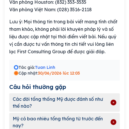
Văn phòng Houston: (832) 353-3535
Văn phòng Việt Nam: (028) 3516-2118
Lưu ý: Mọi thông tin trong bài viết mang tính chất
tham khảo, không phải lời khuyên pháp lý và số
liệu được cập nhật tại thời điểm viết bài. Nếu quý
vị cần được tư vấn thông tin chi tiết vui lòng liên
lạc First Consulting Group để được giải đáp.
Tác giả:
Tuan Linh
Cập nhật:
30/06/2026 lúc 12:03
Câu hỏi thường gặp
Các đời tổng thống Mỹ được đánh số như
thế nào?
Mỹ có bao nhiêu tổng thống từ trước đến
nay?