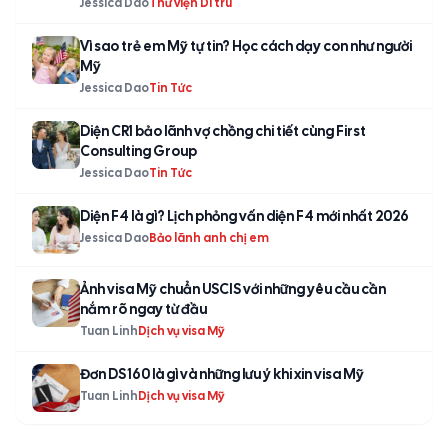
Jessica Dao
Thư viện Di trú
Vì sao trẻ em Mỹ tự tin? Học cách dạy con như người
Mỹ
Jessica Dao
Tin Tức
Diện CR1 bảo lãnh vợ chồng chi tiết cùng First
Consulting Group
Jessica Dao
Tin Tức
Diện F4 là gì? Lịch phỏng vấn diện F4 mới nhất 2026
Jessica Dao
Bảo lãnh anh chị em
Ảnh visa Mỹ chuẩn USCIS với những yêu cầu cần
nắm rõ ngay từ đầu
Tuan Linh
Dịch vụ visa Mỹ
Đơn DS 160 là gì và những lưu ý khi xin visa Mỹ
Tuan Linh
Dịch vụ visa Mỹ