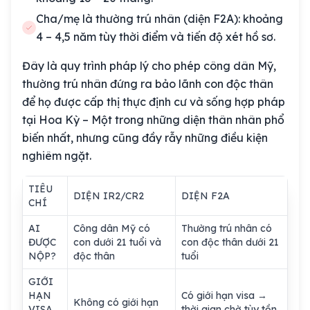
Cha/mẹ là thường trú nhân (diện F2A): khoảng
4 – 4,5 năm tùy thời điểm và tiến độ xét hồ sơ.
Đây
là quy trình pháp lý cho phép công dân Mỹ,
thường trú nhân đứng ra bảo lãnh con độc thân
để họ được cấp thị thực định cư và sống hợp pháp
tại Hoa Kỳ – Một trong những diện thân nhân phổ
biến nhất, nhưng cũng đầy rẫy những điều kiện
nghiêm ngặt.
TIÊU
DIỆN IR2/CR2
DIỆN F2A
CHÍ
AI
Công dân Mỹ có
Thường trú nhân có
ĐƯỢC
con dưới 21 tuổi và
con độc thân dưới 21
NỘP?
độc thân
tuổi
GIỚI
HẠN
Có giới hạn visa →
Không có giới hạn
VISA
thời gian chờ tùy tồn