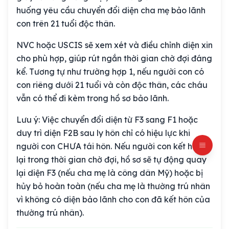
huống yêu cầu chuyển đổi diện cha mẹ bảo lãnh
con trên 21 tuổi độc thân.
NVC hoặc USCIS sẽ xem xét và điều chỉnh diện xin
cho phù hợp, giúp rút ngắn thời gian chờ đợi đáng
kể. Tương tự như trường hợp 1, nếu người con có
con riêng dưới 21 tuổi và còn độc thân, các cháu
vẫn có thể đi kèm trong hồ sơ bảo lãnh.
Lưu ý:
Việc chuyển đổi diện từ F3 sang F1 hoặc
duy trì diện F2B sau ly hôn chỉ có hiệu lực khi
người con CHƯA tái hôn. Nếu người con kết hôn
lại trong thời gian chờ đợi, hồ sơ sẽ tự động quay
lại diện F3 (nếu cha mẹ là công dân Mỹ) hoặc bị
hủy bỏ hoàn toàn (nếu cha mẹ là thường trú nhân
vì không có diện bảo lãnh cho con đã kết hôn của
thường trú nhân).