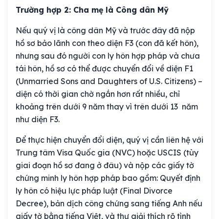
Trường hợp 2: Cha mẹ là Công dân Mỹ
Nếu quý vị là công dân Mỹ và trước đây đã nộp
hồ sơ bảo lãnh con theo diện F3 (con đã kết hôn),
nhưng sau đó người con ly hôn hợp pháp và chưa
tái hôn, hồ sơ có thể được chuyển đổi về diện F1
(Unmarried Sons and Daughters of U.S. Citizens) –
diện có thời gian chờ ngắn hơn rất nhiều, chỉ
khoảng trên dưới 9 năm thay vì trên dưới 13 năm
như diện F3.
Để thực hiện chuyển đổi diện, quý vị cần liên hệ với
Trung tâm Visa Quốc gia (NVC) hoặc USCIS (tùy
giai đoạn hồ sơ đang ở đâu) và nộp các giấy tờ
chứng minh ly hôn hợp pháp bao gồm: Quyết định
ly hôn có hiệu lực pháp luật (Final Divorce
Decree), bản dịch công chứng sang tiếng Anh nếu
giấy tờ bằng tiếng Việt, và thư giải thích rõ tình