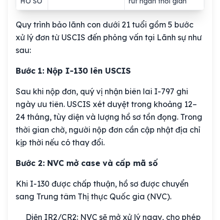
HỒ SƠ
rút ngắn thời gian
Quy trình bảo lãnh con dưới 21 tuổi gồm 5 bước
xử lý đơn từ USCIS đến phỏng vấn tại Lãnh sự như
sau:
Bước 1: Nộp I-130 lên USCIS
Sau khi nộp đơn, quý vị nhận biên lai I-797 ghi
ngày ưu tiên. USCIS xét duyệt trong khoảng 12–
24 tháng, tùy diện và lượng hồ sơ tồn đọng. Trong
thời gian chờ, người nộp đơn cần cập nhật địa chỉ
kịp thời nếu có thay đổi.
Bước 2: NVC mở case và cấp mã số
Khi I-130 được chấp thuận, hồ sơ được chuyển
sang Trung tâm Thị thực Quốc gia (NVC).
Diện IR2/CR2: NVC sẽ mở xử lý ngay, cho phép