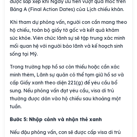
được sắp xếp khi Ngày ưu tiên vượt qua mốc trên
Bảng A (Final Action Dates) của Lịch chiếu khán.
Khi tham dự phỏng vấn, người con cần mang theo
hộ chiếu, toàn bộ giấy tờ gốc và kết quả khám
sức khỏe. Viên chức lãnh sự sẽ tập trung xác minh
mối quan hệ với người bảo lãnh và kế hoạch sinh
sống tại Mỹ.
Trong trường hợp hồ sơ còn thiếu hoặc cần xác
minh thêm, Lãnh sự quán có thể tạm giữ hồ sơ và
cấp Giấy xanh theo diện 221(g) để yêu cầu bổ
sung. Nếu phỏng vấn đạt yêu cầu, visa di trú
thường được dán vào hộ chiếu sau khoảng một
tuần.
Bước 5: Nhập cảnh và nhận thẻ xanh
Nếu đậu phỏng vấn, con sẽ được cấp visa di trú