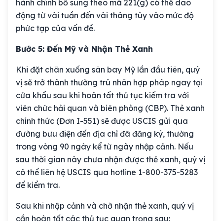
hành chính bổ sung theo mã 221(g) có thể dao
động từ vài tuần đến vài tháng tùy vào mức độ
phức tạp của vấn đề.
Bước 5: Đến Mỹ và Nhận Thẻ Xanh
Khi đặt chân xuống sân bay Mỹ lần đầu tiên, quý
vị sẽ trở thành thường trú nhân hợp pháp ngay tại
cửa khẩu sau khi hoàn tất thủ tục kiểm tra với
viên chức hải quan và biên phòng (CBP). Thẻ xanh
chính thức (Đơn I-551) sẽ được USCIS gửi qua
đường bưu điện đến địa chỉ đã đăng ký, thường
trong vòng 90 ngày kể từ ngày nhập cảnh. Nếu
sau thời gian này chưa nhận được thẻ xanh, quý vị
có thể liên hệ USCIS qua hotline 1-800-375-5283
để kiểm tra.
Sau khi nhập cảnh và chờ nhận thẻ xanh, quý vị
cần hoàn tất các thủ tục quan trọng sau: