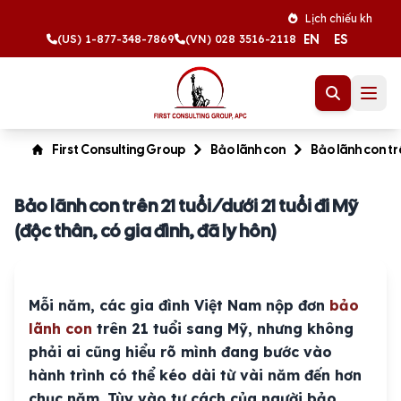
Lịch chiếu khán tháng 8 n
EN
ES
(US) 1-877-348-7869
(VN) 028 3516-2118
First Consulting Group
Bảo lãnh con
Bảo lãnh con trê
Bảo lãnh con trên 21 tuổi/dưới 21 tuổi đi Mỹ
(độc thân, có gia đình, đã ly hôn)
Mỗi năm, các gia đình Việt Nam nộp đơn
bảo
lãnh con
trên 21 tuổi sang Mỹ, nhưng không
phải ai cũng hiểu rõ mình đang bước vào
hành trình có thể kéo dài từ vài năm đến hơn
chục năm. Tùy vào tư cách của người bảo