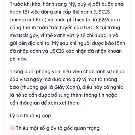
Trước khi khởi hành sang Mỹ, quý vị bắt buộc phải
hoàn tất việc đóng phí cấp thẻ xanh (USCIS
Immigrant Fee) với mức phí hiện tại là $235 qua
cổng thanh toán trực tuyến của USCIS tại trang
my.uscis.gov, vì thẻ xanh vật lý sẽ chỉ được in và
gửi đến địa chỉ tại Mỹ sau khi người được bảo lãnh
đã nhập cảnh và USCIS xác nhận đã nhận khoản
phí này.
Trong buổi phỏng vấn, nếu viên chức lãnh sự chưa
cấp visa ngay mà đưa cho quý vị một tờ thông
báo (thường gọi là Giấy Xanh), điều này có nghĩa
là hồ sơ cần được bổ sung thêm thông tin hoặc
cần thời gian để xem xét thêm.
Lý do thường gặp
Thiếu một số giấy tờ gốc quan trọng