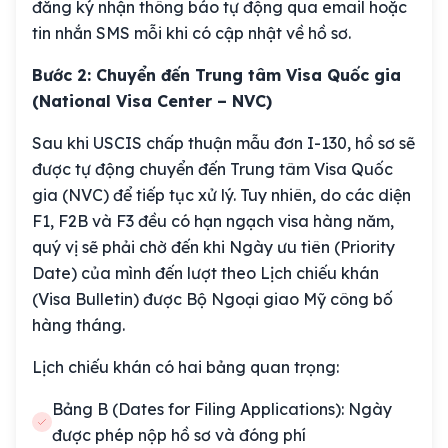
đăng ký nhận thông báo tự động qua email hoặc
tin nhắn SMS mỗi khi có cập nhật về hồ sơ.
Bước 2: Chuyển đến Trung tâm Visa Quốc gia
(National Visa Center – NVC)
Sau khi USCIS chấp thuận mẫu đơn I-130, hồ sơ sẽ
được tự động chuyển đến Trung tâm Visa Quốc
gia (NVC) để tiếp tục xử lý. Tuy nhiên, do các diện
F1, F2B và F3 đều có hạn ngạch visa hàng năm,
quý vị sẽ phải chờ đến khi Ngày ưu tiên (Priority
Date) của mình đến lượt theo Lịch chiếu khán
(Visa Bulletin) được Bộ Ngoại giao Mỹ công bố
hàng tháng.
Lịch chiếu khán có hai bảng quan trọng:
Bảng B (Dates for Filing Applications): Ngày
được phép nộp hồ sơ và đóng phí