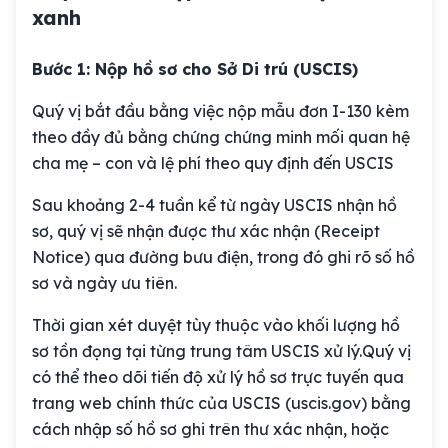
xanh
Bước 1: Nộp hồ sơ cho Sở Di trú (USCIS)
Quý vị bắt đầu bằng việc nộp mẫu đơn I-130 kèm
theo đầy đủ bằng chứng chứng minh mối quan hệ
cha mẹ – con và lệ phí theo quy định đến USCIS
Sau khoảng 2-4 tuần kể từ ngày USCIS nhận hồ
sơ, quý vị sẽ nhận được thư xác nhận (Receipt
Notice) qua đường bưu điện, trong đó ghi rõ số hồ
sơ và ngày ưu tiên.
Thời gian xét duyệt tùy thuộc vào khối lượng hồ
sơ tồn đọng tại từng trung tâm USCIS xử lý.Quý vị
có thể theo dõi tiến độ xử lý hồ sơ trực tuyến qua
trang web chính thức của USCIS (uscis.gov) bằng
cách nhập số hồ sơ ghi trên thư xác nhận, hoặc