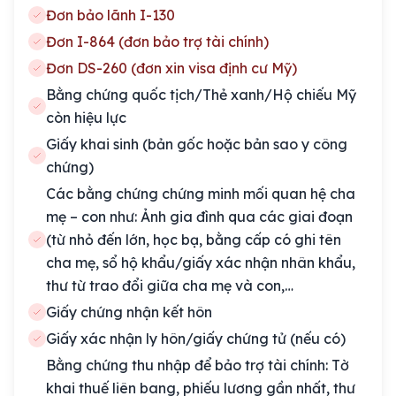
Đơn bảo lãnh I-130
Đơn I-864 (đơn bảo trợ tài chính)
Đơn DS-260 (đơn xin visa định cư Mỹ)
Bằng chứng quốc tịch/Thẻ xanh/Hộ chiếu Mỹ
còn hiệu lực
Giấy khai sinh (bản gốc hoặc bản sao y công
chứng)
Các bằng chứng chứng minh mối quan hệ cha
mẹ – con như: Ảnh gia đình qua các giai đoạn
(từ nhỏ đến lớn, học bạ, bằng cấp có ghi tên
cha mẹ, sổ hộ khẩu/giấy xác nhận nhân khẩu,
thư từ trao đổi giữa cha mẹ và con,…
Giấy chứng nhận kết hôn
Giấy xác nhận ly hôn/giấy chứng tử (nếu có)
Bằng chứng thu nhập để bảo trợ tài chính: Tờ
khai thuế liên bang, phiếu lương gần nhất, thư