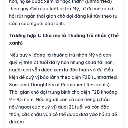
hôn, họ sẽ được xem là “độc thân” (unmarried)
theo quy định của luật di trú Mỹ, từ đó mở ra cơ
hội rút ngắn thời gian chờ đợi đáng kể tùy theo tư
cách của người bảo lãnh.
Trường hợp 1: Cha mẹ là Thường trú nhân (Thẻ
xanh)
Nếu quý vị đang là thường trú nhân Mỹ và con
quý vị trên 21 tuổi đã ly hôn nhưng chưa tái hôn,
người con vẫn được xem là độc thân và đủ điều
kiện để quý vị bảo lãnh theo diện F2B (Unmarried
Sons and Daughters of Permanent Residents).
Thời gian chờ đợi trung bình cho diện F2B khoảng
9 – 9,5 năm. Nếu người con có con riêng (cháu
nội/ngoại của quý vị) dưới 21 tuổi và còn độc
thân, các cháu vẫn có thể được đưa vào hồ sơ để
đi kèm.