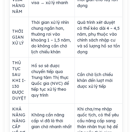
visa → xử lý nhanh
HÀNG
đọng
NĂM
Thời gian xử lý nhìn
Quá trình xét duyệt
chung ngắn hơn,
có thể kéo dài 4 – 4,5
THỜI
thường rơi vào
năm, phụ thuộc vào
GIAN
khoảng 1 – 1,5 năm,
chính sách nhập cư
XỬ LÝ
do không cần chờ
và số lượng hồ sơ tồn
lịch chiếu khán
đọng
THỦ
Hồ sơ sẽ được
TỤC
chuyển tiếp qua
SAU
Cần chờ lịch chiếu
Trung tâm Thị thực
KHI I-
khán đến lượt mới
Quốc gia (NVC) để
130
được xử lý tiếp
tiếp tục xử lý theo
ĐƯỢC
quy trình
DUYỆT
KHẢ
Khi cha/mẹ nhập
NĂNG
Không cần nâng
quốc tịch, có thể yêu
NÂNG
cấp vì đã là thời
cầu nâng cấp sang
CẤP
gian chờ nhanh nhất
thân nhân trực hệ để