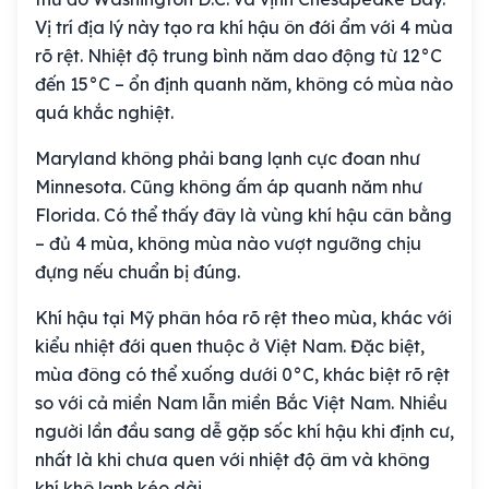
Vị trí địa lý này tạo ra khí hậu ôn đới ẩm với 4 mùa
rõ rệt. Nhiệt độ trung bình năm dao động từ 12°C
đến 15°C – ổn định quanh năm, không có mùa nào
quá khắc nghiệt.
Maryland không phải bang lạnh cực đoan như
Minnesota. Cũng không ấm áp quanh năm như
Florida. Có thể thấy đây là vùng khí hậu cân bằng
– đủ 4 mùa, không mùa nào vượt ngưỡng chịu
đựng nếu chuẩn bị đúng.
Khí hậu tại Mỹ phân hóa rõ rệt theo mùa, khác với
kiểu nhiệt đới quen thuộc ở Việt Nam. Đặc biệt,
mùa đông có thể xuống dưới 0°C, khác biệt rõ rệt
so với cả miền Nam lẫn miền Bắc Việt Nam. Nhiều
người lần đầu sang dễ gặp sốc khí hậu khi định cư,
nhất là khi chưa quen với nhiệt độ âm và không
khí khô lạnh kéo dài.