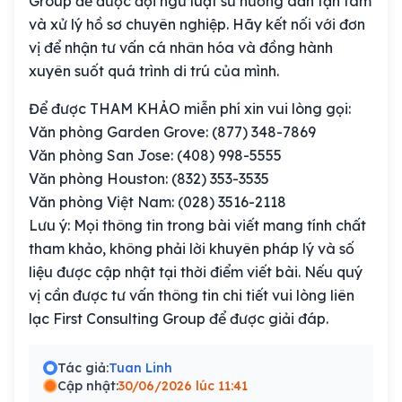
Group để được đội ngũ luật sư hướng dẫn tận tâm
và xử lý hồ sơ chuyên nghiệp. Hãy kết nối với đơn
vị để nhận tư vấn cá nhân hóa và đồng hành
xuyên suốt quá trình di trú của mình.
Để được THAM KHẢO miễn phí xin vui lòng gọi:
Văn phòng Garden Grove: (877) 348-7869
Văn phòng San Jose: (408) 998-5555
Văn phòng Houston: (832) 353-3535
Văn phòng Việt Nam: (028) 3516-2118
Lưu ý: Mọi thông tin trong bài viết mang tính chất
tham khảo, không phải lời khuyên pháp lý và số
liệu được cập nhật tại thời điểm viết bài. Nếu quý
vị cần được tư vấn thông tin chi tiết vui lòng liên
lạc First Consulting Group để được giải đáp.
Tác giả:
Tuan Linh
Cập nhật:
30/06/2026 lúc 11:41