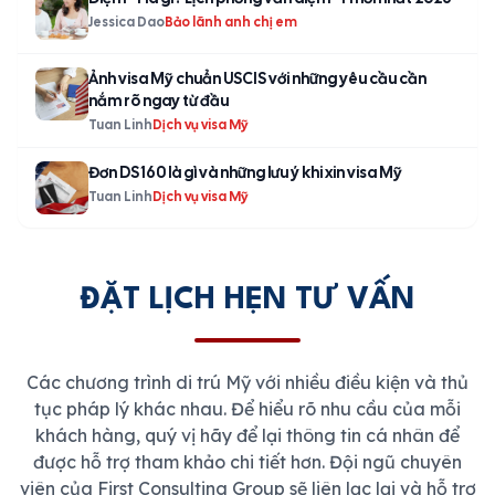
Jessica Dao
Bảo lãnh anh chị em
Ảnh visa Mỹ chuẩn USCIS với những yêu cầu cần
nắm rõ ngay từ đầu
Tuan Linh
Dịch vụ visa Mỹ
Đơn DS 160 là gì và những lưu ý khi xin visa Mỹ
Tuan Linh
Dịch vụ visa Mỹ
ĐẶT LỊCH HẸN TƯ VẤN
Các chương trình di trú Mỹ với nhiều điều kiện và thủ
tục pháp lý khác nhau. Để hiểu rõ nhu cầu của mỗi
khách hàng, quý vị hãy để lại thông tin cá nhân để
được hỗ trợ tham khảo chi tiết hơn. Đội ngũ chuyên
viên của First Consulting Group sẽ liên lạc lại và hỗ trợ