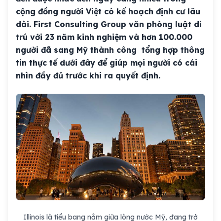
cộng đồng người Việt có kế hoạch định cư lâu
dài. First Consulting Group văn phòng luật di
trú với 23 năm kinh nghiệm và hơn 100.000
người đã sang Mỹ thành công tổng hợp thông
tin thực tế dưới đây để giúp mọi người có cái
nhìn đầy đủ trước khi ra quyết định.
Illinois là tiểu bang nằm giữa lòng nước Mỹ, đang trở