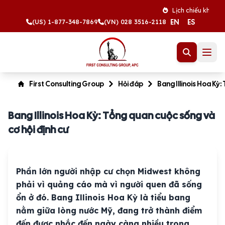
Lịch chiếu khán tháng 8 
EN
ES
(US) 1-877-348-7869
(VN) 028 3516-2118
First Consulting Group
Hỏi đáp
Bang Illinois Hoa Kỳ:
Bang Illinois Hoa Kỳ: Tổng quan cuộc sống và
cơ hội định cư
Phần lớn người nhập cư chọn Midwest không
phải vì quảng cáo mà vì người quen đã sống
ổn ở đó. Bang Illinois Hoa Kỳ là tiểu bang
nằm giữa lòng nước Mỹ, đang trở thành điểm
đến được nhắc đến ngày càng nhiều trong