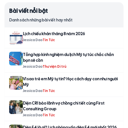
Bài viết nổi bật
Danh sách những bài viết hay nhất
Lịch chiếu khán tháng 8 năm 2026
Jessica Dao
Tin Tức
Tổng hợp kinh nghiệm du lịch Mỹ tự túc chắc chắn
bạn sẽ cần
Jessica Dao
Thư viện Di trú
Vì sao trẻ em Mỹ tự tin? Học cách dạy con như người
Mỹ
Jessica Dao
Tin Tức
Diện CR1 bảo lãnh vợ chồng chi tiết cùng First
Consulting Group
Jessica Dao
Tin Tức
Diện F4 là gì? Lịch phỏng vấn diện F4 mới nhất 2026