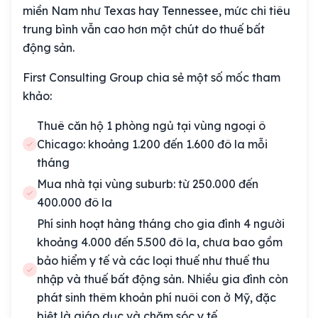
miền Nam như Texas hay Tennessee, mức chi tiêu
trung bình vẫn cao hơn một chút do thuế bất
động sản.
First Consulting Group chia sẻ một số mốc tham
khảo:
Thuê căn hộ 1 phòng ngủ tại vùng ngoại ô
Chicago: khoảng 1.200 đến 1.600 đô la mỗi
tháng
Mua nhà tại vùng suburb: từ 250.000 đến
400.000 đô la
Phí sinh hoạt hàng tháng cho gia đình 4 người
khoảng 4.000 đến 5.500 đô la, chưa bao gồm
bảo hiểm y tế và các loại thuế như thuế thu
nhập và thuế bất động sản. Nhiều gia đình còn
phát sinh thêm khoản phí nuôi con ở Mỹ, đặc
biệt là giáo dục và chăm sóc y tế.