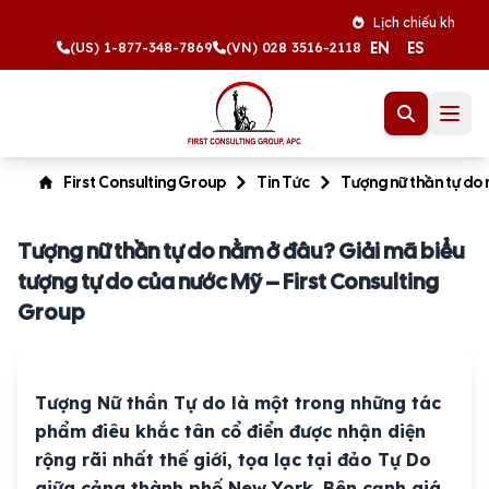
Lịch chiếu khán tháng 8 
EN
ES
(US) 1-877-348-7869
(VN) 028 3516-2118
First Consulting Group
Tin Tức
Tượng nữ thần tự do 
Tượng nữ thần tự do nằm ở đâu? Giải mã biểu
tượng tự do của nước Mỹ – First Consulting
Group
Tượng Nữ thần Tự do là một trong những tác
phẩm điêu khắc tân cổ điển được nhận diện
rộng rãi nhất thế giới, tọa lạc tại đảo Tự Do
giữa cảng thành phố New York. Bên cạnh giá