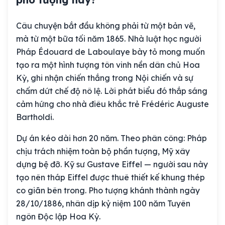
Câu chuyện bắt đầu không phải từ một bản vẽ,
mà từ một bữa tối năm 1865. Nhà luật học người
Pháp Édouard de Laboulaye bày tỏ mong muốn
tạo ra một hình tượng tôn vinh nền dân chủ Hoa
Kỳ, ghi nhận chiến thắng trong Nội chiến và sự
chấm dứt chế độ nô lệ. Lời phát biểu đó thắp sáng
cảm hứng cho nhà điêu khắc trẻ Frédéric Auguste
Bartholdi.
Dự án kéo dài hơn 20 năm. Theo phân công: Pháp
chịu trách nhiệm toàn bộ phần tượng, Mỹ xây
dựng bệ đỡ. Kỹ sư Gustave Eiffel — người sau này
tạo nên tháp Eiffel được thuê thiết kế khung thép
co giãn bên trong. Pho tượng khánh thành ngày
28/10/1886, nhân dịp kỷ niệm 100 năm Tuyên
ngôn Độc lập Hoa Kỳ.