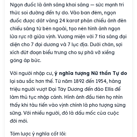
Ngọn đuốc là ánh sáng khai sáng — sức mạnh tri
thức soi đường đến tự do. Vào ban đêm, ngọn
đuốc được dát vàng 24 karat phản chiếu ánh đèn
chiếu sáng từ bên ngoài, tạo nên hình ảnh ngọn
lửa rực rỡ giữa vịnh. Vương miện với 7 tia sáng đại
diện cho 7 đại dương và 7 lục địa. Dưới chân, sợi
xích đứt đoạn biểu trưng cho sự phá vỡ xiềng
gông áp bức.
Với người nhập cư,
ý nghĩa tượng Nữ thần Tự do
lại sâu sắc hơn thế. Từ năm 1892 đến 1954, hàng
triệu người vượt Đại Tây Dương đến đảo Ellis để
làm thủ tục nhập cảnh. Hình ảnh đầu tiên họ nhìn
thấy khi tàu tiến vào vịnh chính là pho tượng sừng
sững. Với nhiều người, đó là dấu mốc của cuộc
đời mới.
Tóm lược ý nghĩa cốt lõi: