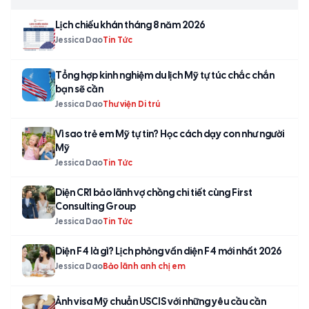
Lịch chiếu khán tháng 8 năm 2026
Jessica Dao
Tin Tức
Tổng hợp kinh nghiệm du lịch Mỹ tự túc chắc chắn
bạn sẽ cần
Jessica Dao
Thư viện Di trú
Vì sao trẻ em Mỹ tự tin? Học cách dạy con như người
Mỹ
Jessica Dao
Tin Tức
Diện CR1 bảo lãnh vợ chồng chi tiết cùng First
Consulting Group
Jessica Dao
Tin Tức
Diện F4 là gì? Lịch phỏng vấn diện F4 mới nhất 2026
Jessica Dao
Bảo lãnh anh chị em
Ảnh visa Mỹ chuẩn USCIS với những yêu cầu cần