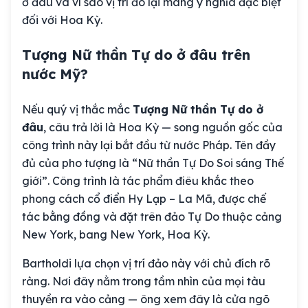
ở đâu và vì sao vị trí đó lại mang ý nghĩa đặc biệt
đối với Hoa Kỳ.
Tượng Nữ thần Tự do ở đâu trên
nước Mỹ?
Nếu quý vị thắc mắc
Tượng Nữ thần Tự do ở
đâu
, câu trả lời là Hoa Kỳ — song nguồn gốc của
công trình này lại bắt đầu từ nước Pháp. Tên đầy
đủ của pho tượng là “Nữ thần Tự Do Soi sáng Thế
giới”. Công trình là tác phẩm điêu khắc theo
phong cách cổ điển Hy Lạp – La Mã, được chế
tác bằng đồng và đặt trên đảo Tự Do thuộc cảng
New York, bang New York, Hoa Kỳ.
Bartholdi lựa chọn vị trí đảo này với chủ đích rõ
ràng. Nơi đây nằm trong tầm nhìn của mọi tàu
thuyền ra vào cảng — ông xem đây là cửa ngõ