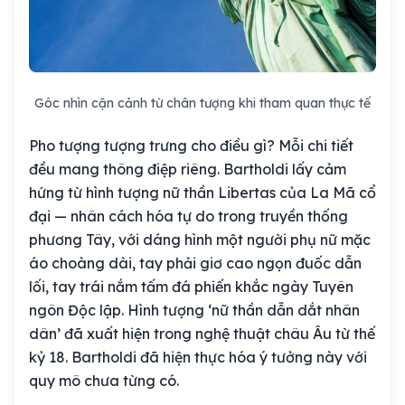
Góc nhìn cận cảnh từ chân tượng khi tham quan thực tế
Pho tượng tượng trưng cho điều gì? Mỗi chi tiết
đều mang thông điệp riêng. Bartholdi lấy cảm
hứng từ hình tượng nữ thần Libertas của La Mã cổ
đại — nhân cách hóa tự do trong truyền thống
phương Tây, với dáng hình một người phụ nữ mặc
áo choàng dài, tay phải giơ cao ngọn đuốc dẫn
lối, tay trái nắm tấm đá phiến khắc ngày Tuyên
ngôn Độc lập. Hình tượng ‘nữ thần dẫn dắt nhân
dân’ đã xuất hiện trong nghệ thuật châu Âu từ thế
kỷ 18. Bartholdi đã hiện thực hóa ý tưởng này với
quy mô chưa từng có.