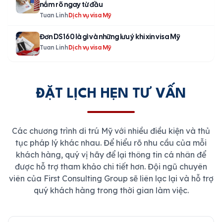
nắm rõ ngay từ đầu
Tuan Linh
Dịch vụ visa Mỹ
Đơn DS 160 là gì và những lưu ý khi xin visa Mỹ
Tuan Linh
Dịch vụ visa Mỹ
ĐẶT LỊCH HẸN TƯ VẤN
Các chương trình di trú Mỹ với nhiều điều kiện và thủ
tục pháp lý khác nhau. Để hiểu rõ nhu cầu của mỗi
khách hàng, quý vị hãy để lại thông tin cá nhân để
được hỗ trợ tham khảo chi tiết hơn. Đội ngũ chuyên
viên của First Consulting Group sẽ liên lạc lại và hỗ trợ
quý khách hàng trong thời gian làm việc.