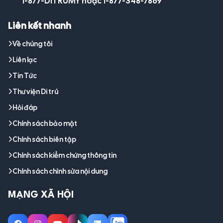
1-877-DITRUMY hoặc 1-877-348-7869
Liên kết nhanh
Về chúng tôi
Liên lạc
Tin Tức
Thư viện Di trú
Hỏi đáp
Chính sách bảo mật
Chính sách biên tập
Chính sách kiểm chứng thông tin
Chính sách chỉnh sửa nội dung
MẠNG XÃ HỘI