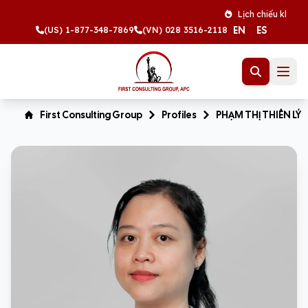
Lịch chiếu khán thá
EN
ES
(US) 1-877-348-7869
(VN) 028 3516-2118
First Consulting Group
Profiles
PHẠM THỊ THIÊN LÝ