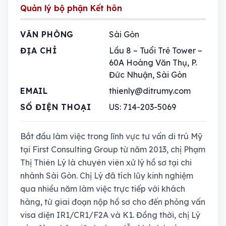
Quản lý bộ phận Kết hôn
VĂN PHÒNG
Sài Gòn
ĐỊA CHỈ
Lầu 8 – Tuổi Trẻ Tower –
60A Hoàng Văn Thụ, P.
Đức Nhuận, Sài Gòn
EMAIL
thienly@ditrumy.com
SỐ ĐIỆN THOẠI
US: 714-203-5069
Bắt đầu làm việc trong lĩnh vực tư vấn di trú Mỹ
tại First Consulting Group từ năm 2013, chị Phạm
Thị Thiên Lý là chuyên viên xử lý hồ sơ tại chi
nhánh Sài Gòn. Chị Lý đã tích lũy kinh nghiệm
qua nhiều năm làm việc trực tiếp với khách
hàng, từ giai đoạn nộp hồ sơ cho đến phỏng vấn
visa diện IR1/CR1/F2A và K1. Đồng thời, chị Lý