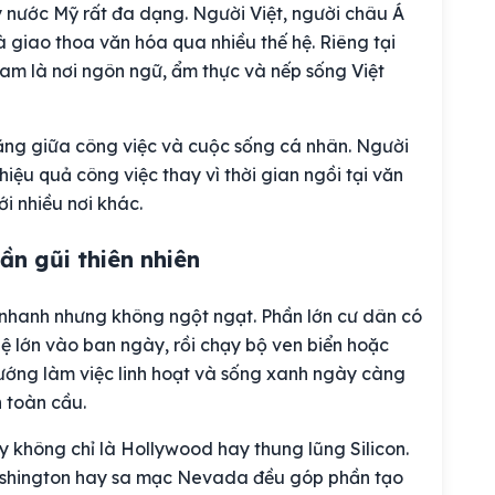
 nước Mỹ rất đa dạng. Người Việt, người châu Á
 giao thoa văn hóa qua nhiều thế hệ. Riêng tại
Cam là nơi ngôn ngữ, ẩm thực và nếp sống Việt
ằng giữa công việc và cuộc sống cá nhân. Người
ệu quả công việc thay vì thời gian ngồi tại văn
i nhiều nơi khác.
ần gũi thiên nhiên
 nhanh nhưng không ngột ngạt. Phần lớn cư dân có
ệ lớn vào ban ngày, rồi chạy bộ ven biển hoặc
hướng làm việc linh hoạt và sống xanh ngày càng
h toàn cầu.
y không chỉ là Hollywood hay thung lũng Silicon.
Washington hay sa mạc Nevada đều góp phần tạo