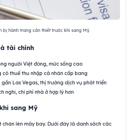
bị hành trang cần thiết trước khi sang Mỹ
à tài chính
đồng người Việt đông, mức sống cao
 có thuế thu nhập cá nhân cấp bang
gần Las Vegas, thị trường dịch vụ phát triển
h nghi, chi phí nhà ở hợp lý hơn
 khi sang Mỹ
ặt chân lên máy bay. Dưới đây là danh sách các