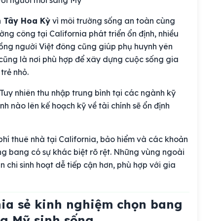
 với người mới sang Mỹ
n Tây Hoa Kỳ
vì môi trường sống an toàn cùng
ng công tại California phát triển ổn định, nhiều
đồng người Việt đông cũng giúp phụ huynh yên
 cũng là nơi phù hợp để xây dựng cuộc sống gia
trẻ nhỏ.
. Tuy nhiên thu nhập trung bình tại các ngành kỹ
nh nào lên kế hoạch kỹ về tài chính sẽ ổn định
hí thuê nhà tại California, bảo hiểm và các khoản
ừng bang có sự khác biệt rõ rệt. Những vùng ngoài
chi sinh hoạt dễ tiếp cận hơn, phù hợp với gia
hia sẻ kinh nghiệm chọn bang
ng Mỹ sinh sống