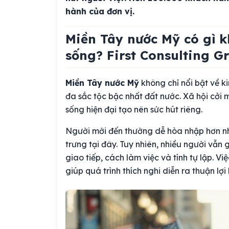
hành của đơn vị.
Miền Tây nước Mỹ có gì k
sống? First Consulting G
Miền Tây nước Mỹ
không chỉ nổi bật về k
đa sắc tộc bậc nhất đất nước. Xã hội cởi
sống hiện đại tạo nên sức hút riêng.
Người mới đến thường dễ hòa nhập hơn nh
trưng tại đây. Tuy nhiên, nhiều người vẫn
giao tiếp, cách làm việc và tính tự lập. V
giúp quá trình thích nghi diễn ra thuận lợi 