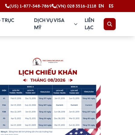
(US) 1-877-348-7869
(VN) 028 3516-2118
EN
ES
 TRỤC
DỊCH VỤ VISA
LIÊN
MỸ
LẠC