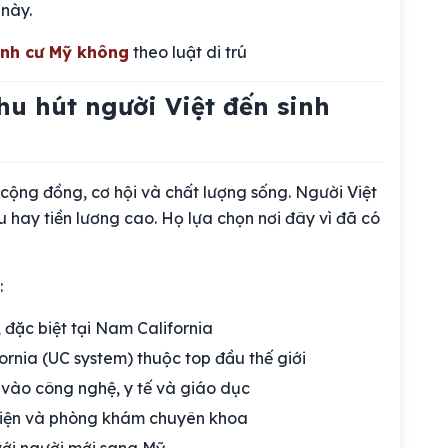
 này.
ịnh cư Mỹ không
theo luật di trú
hu hút người Việt đến sinh
 cộng đồng, cơ hội và chất lượng sống. Người Việt
u hay tiền lương cao. Họ lựa chọn nơi đây vì đã có
:
đặc biệt tại Nam California
ornia (UC system) thuộc top đầu thế giới
 vào công nghệ, y tế và giáo dục
h viện và phòng khám chuyên khoa