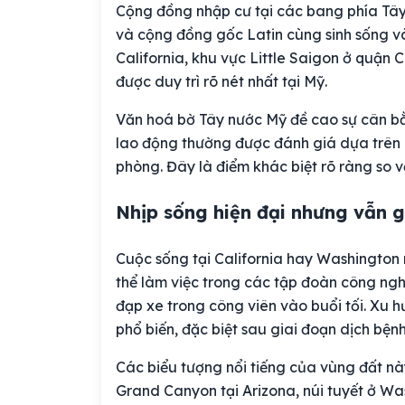
Cộng đồng nhập cư tại các bang phía Tây
và cộng đồng gốc Latin cùng sinh sống và
California, khu vực Little Saigon ở quận 
được duy trì rõ nét nhất tại Mỹ.
Văn hoá bờ Tây nước Mỹ đề cao sự cân b
lao động thường được đánh giá dựa trên hi
phòng. Đây là điểm khác biệt rõ ràng so vớ
Nhịp sống hiện đại nhưng vẫn g
Cuộc sống tại California hay Washington
thể làm việc trong các tập đoàn công ngh
đạp xe trong công viên vào buổi tối. Xu 
phổ biến, đặc biệt sau giai đoạn dịch bện
Các biểu tượng nổi tiếng của vùng đất nà
Grand Canyon tại Arizona, núi tuyết ở 