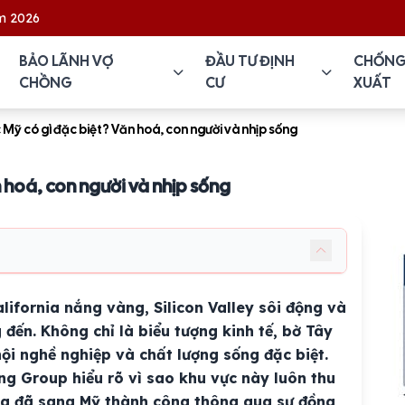
BẢO LÃNH VỢ
ĐẦU TƯ ĐỊNH
CHỐNG
CHỒNG
CƯ
XUẤT
 Mỹ có gì đặc biệt? Văn hoá, con người và nhịp sống
 hoá, con người và nhịp sống
alifornia nắng vàng, Silicon Valley sôi động và
đến. Không chỉ là biểu tượng kinh tế, bờ Tây
hội nghề nghiệp và chất lượng sống đặc biệt.
ing Group hiểu rõ vì sao khu vực này luôn thu
ng đã sang Mỹ thành công thông qua sự đồng