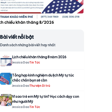
̣ch chiếu khán tháng 8/2026
Bài viết nổi bật
Danh sách những bài viết hay nhất
Lịch chiếu khán tháng 8 năm 2026
Jessica Dao
Tin Tức
Tổng hợp kinh nghiệm du lịch Mỹ tự túc
chắc chắn bạn sẽ cần
Jessica Dao
Thư viện Di trú
Vì sao trẻ em Mỹ tự tin? Học cách dạy con
như người Mỹ
Jessica Dao
Tin Tức