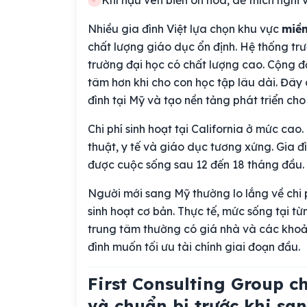
Khí hậu ven biển ôn hoà, dễ thích nghi
Nhiều gia đình Việt lựa chọn khu vực
miề
chất lượng giáo dục ổn định. Hệ thống trườ
trường đại học có chất lượng cao. Cộng 
tâm hơn khi cho con học tập lâu dài. Đây
đình tại Mỹ và tạo nền tảng phát triển cho 
Chi phí sinh hoạt tại California ở mức cao
thuật, y tế và giáo dục tương xứng. Gia đì
được cuộc sống sau 12 đến 18 tháng đầu.
Người mới sang Mỹ thường lo lắng về chi p
sinh hoạt cơ bản. Thực tế, mức sống tại t
trung tâm thường có giá nhà và các khoản 
đình muốn tối ưu tài chính giai đoạn đầu.
First Consulting Group c
và chuẩn bị trước khi sa