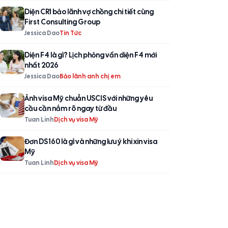
Diện CR1 bảo lãnh vợ chồng chi tiết cùng
First Consulting Group
Jessica Dao
Tin Tức
Diện F4 là gì? Lịch phỏng vấn diện F4 mới
nhất 2026
Jessica Dao
Bảo lãnh anh chị em
Ảnh visa Mỹ chuẩn USCIS với những yêu
cầu cần nắm rõ ngay từ đầu
Tuan Linh
Dịch vụ visa Mỹ
Đơn DS 160 là gì và những lưu ý khi xin visa
Mỹ
Tuan Linh
Dịch vụ visa Mỹ