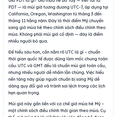
Giờ PDT là gì? Giờ mùa hè bờ Tây — viết tắt là
PDT — là múi giờ tương đương UTC-7, áp dụng tại
California, Oregon, Washington từ tháng 3 đến
tháng 11 hằng năm. Đây là thời điểm Mỹ chuyển
sang giờ mùa hè theo chính sách điều chỉnh theo
mùa. Không phải múi giờ cố định — đây là điểm
nhiều người bỏ qua.
Để hiểu sâu hơn, cần nắm rõ UTC là gì – chuẩn
thời gian quốc tế được dùng làm mốc chung toàn
cầu. UTC và GMT đều là chuẩn múi giờ toàn cầu,
nhưng nhiều người dễ nhầm lẫn chúng. Việc hiểu
nền tảng này giúp người chuẩn bị sang Mỹ dễ
dàng quy đổi giờ và tránh sai lệch trong các lịch
hẹn quan trọng.
Múi giờ này gắn liền với cơ chế giờ mùa hè Mỹ –
một chính sách điều chỉnh thời gian theo mùa. Cụ