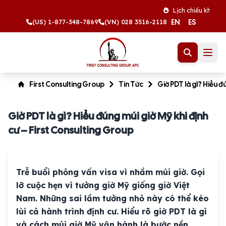
Lịch chiếu khán tháng 8 
EN
ES
(US) 1-877-348-7869
(VN) 028 3516-2118
First Consulting Group
Tin Tức
Giờ PDT là gì? Hiểu đ
Giờ PDT là gì? Hiểu đúng múi giờ Mỹ khi định
cư – First Consulting Group
Trễ buổi phỏng vấn visa vì nhầm múi giờ. Gọi
lỡ cuộc hẹn vì tưởng giờ Mỹ giống giờ Việt
Nam. Những sai lầm tưởng nhỏ này có thể kéo
lùi cả hành trình định cư. Hiểu rõ giờ PDT là gì
và cách múi giờ Mỹ vận hành là bước nền