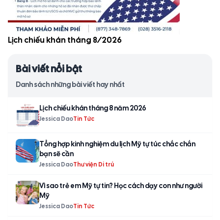
Lịch chiếu khán tháng 8/2026
Bài viết nổi bật
Danh sách những bài viết hay nhất
Lịch chiếu khán tháng 8 năm 2026
Jessica Dao
Tin Tức
Tổng hợp kinh nghiệm du lịch Mỹ tự túc chắc chắn
bạn sẽ cần
Jessica Dao
Thư viện Di trú
Vì sao trẻ em Mỹ tự tin? Học cách dạy con như người
Mỹ
Jessica Dao
Tin Tức