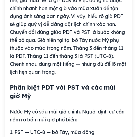
thể, giờ mùa hè là gì? Đây là việc đồng hồ được
chỉnh nhanh hơn một giờ vào mùa xuân để tận
dụng ánh sáng ban ngày. Vì vậy, hiểu rõ giờ PDT
sẽ giúp quý vị dễ dàng đặt lịch chính xác hơn.
Chuyển đổi đúng giữa PDT và PST là bước không
thể bỏ qua. Giờ hiện tại tại bờ Tây nước Mỹ phụ
thuộc vào mùa trong năm. Tháng 3 đến tháng 11
là PDT. Tháng 11 đến tháng 3 là PST (UTC-8).
Chênh nhau đúng một tiếng — nhưng đủ để lỡ một
lịch hẹn quan trọng.
Phân biệt PDT với PST và các múi
giờ Mỹ
Nước Mỹ có sáu múi giờ chính. Người định cư cần
nắm rõ bốn múi giờ phổ biến:
PST — UTC-8 — bờ Tây, mùa đông