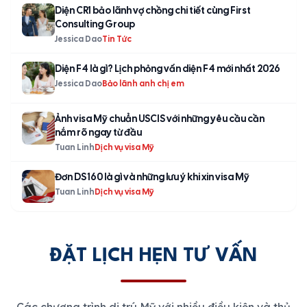
Diện CR1 bảo lãnh vợ chồng chi tiết cùng First
Consulting Group
Jessica Dao
Tin Tức
Diện F4 là gì? Lịch phỏng vấn diện F4 mới nhất 2026
Jessica Dao
Bảo lãnh anh chị em
Ảnh visa Mỹ chuẩn USCIS với những yêu cầu cần
nắm rõ ngay từ đầu
Tuan Linh
Dịch vụ visa Mỹ
Đơn DS 160 là gì và những lưu ý khi xin visa Mỹ
Tuan Linh
Dịch vụ visa Mỹ
ĐẶT LỊCH HẸN TƯ VẤN
Các chương trình di trú Mỹ với nhiều điều kiện và thủ