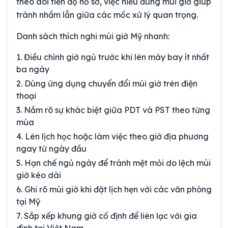
theo dõi tiến độ hồ sơ, việc hiểu đúng múi giờ giúp
tránh nhầm lẫn giữa các mốc xử lý quan trọng.
Danh sách thích nghi múi giờ Mỹ nhanh:
Điều chỉnh giờ ngủ trước khi lên máy bay ít nhất
ba ngày
Dùng ứng dụng chuyển đổi múi giờ trên điện
thoại
Nắm rõ sự khác biệt giữa PDT và PST theo từng
mùa
Lên lịch học hoặc làm việc theo giờ địa phương
ngay từ ngày đầu
Hạn chế ngủ ngày để tránh mệt mỏi do lệch múi
giờ kéo dài
Ghi rõ múi giờ khi đặt lịch hẹn với các văn phòng
tại Mỹ
Sắp xếp khung giờ cố định để liên lạc với gia
đình tại Việt Nam