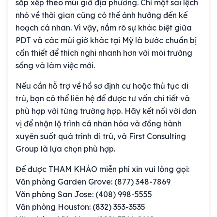
sắp xếp theo múi giờ địa phương. Chỉ một sai lệch
nhỏ về thời gian cũng có thể ảnh hưởng đến kế
hoạch cá nhân. Vì vậy, nắm rõ sự khác biệt giữa
PDT và các múi giờ khác tại Mỹ là bước chuẩn bị
cần thiết để thích nghi nhanh hơn với môi trường
sống và làm việc mới.
Nếu cần hỗ trợ về hồ sơ định cư hoặc thủ tục di
trú, bạn có thể liên hệ để được tư vấn chi tiết và
phù hợp với từng trường hợp. Hãy kết nối với đơn
vị để nhận lộ trình cá nhân hóa và đồng hành
xuyên suốt quá trình di trú, và First Consulting
Group là lựa chọn phù hợp.
Để được THAM KHẢO miễn phí xin vui lòng gọi:
Văn phòng Garden Grove: (877) 348-7869
Văn phòng San Jose: (408) 998-5555
Văn phòng Houston: (832) 353-3535