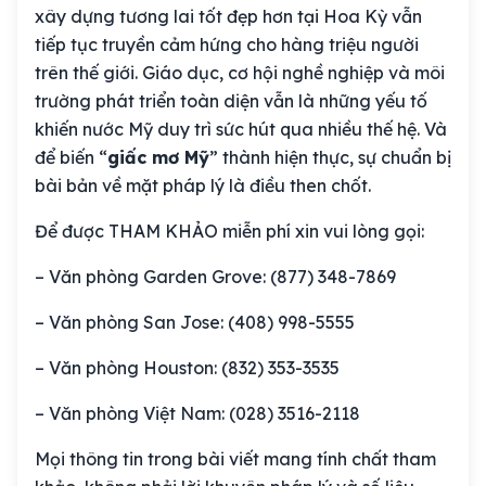
xây dựng tương lai tốt đẹp hơn tại Hoa Kỳ vẫn
tiếp tục truyền cảm hứng cho hàng triệu người
trên thế giới. Giáo dục, cơ hội nghề nghiệp và môi
trường phát triển toàn diện vẫn là những yếu tố
khiến nước Mỹ duy trì sức hút qua nhiều thế hệ. Và
để biến “
giấc mơ Mỹ
” thành hiện thực, sự chuẩn bị
bài bản về mặt pháp lý là điều then chốt.
Để được THAM KHẢO miễn phí xin vui lòng gọi:
– Văn phòng Garden Grove: (877) 348-7869
– Văn phòng San Jose: (408) 998-5555
– Văn phòng Houston: (832) 353-3535
– Văn phòng Việt Nam: (028) 3516-2118
Mọi thông tin trong bài viết mang tính chất tham