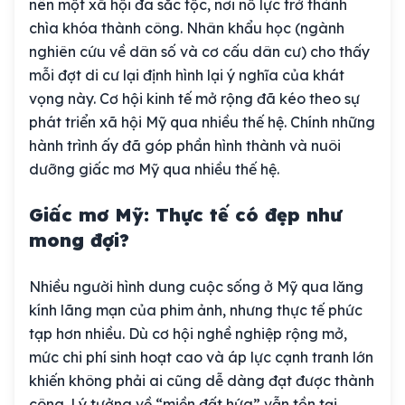
nên một xã hội đa sắc tộc, nơi nỗ lực trở thành
chìa khóa thành công. Nhân khẩu học (ngành
nghiên cứu về dân số và cơ cấu dân cư) cho thấy
mỗi đợt di cư lại định hình lại ý nghĩa của khát
vọng này. Cơ hội kinh tế mở rộng đã kéo theo sự
phát triển xã hội Mỹ qua nhiều thế hệ. Chính những
hành trình ấy đã góp phần hình thành và nuôi
dưỡng giấc mơ Mỹ qua nhiều thế hệ.
Giấc mơ Mỹ: Thực tế có đẹp như
mong đợi?
Nhiều người hình dung cuộc sống ở Mỹ qua lăng
kính lãng mạn của phim ảnh, nhưng thực tế phức
tạp hơn nhiều. Dù cơ hội nghề nghiệp rộng mở,
mức chi phí sinh hoạt cao và áp lực cạnh tranh lớn
khiến không phải ai cũng dễ dàng đạt được thành
công. Lý tưởng về “miền đất hứa” vẫn tồn tại,