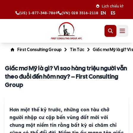
Lịch chiếu khán tháng 8 
EN
ES
(US) 1-877-348-7869
(VN) 028 3516-2118
First Consulting Group
Tin Tức
Giấc mơ Mỹ là gì? Vì
Giấc mơ Mỹ là gì? Vì sao hàng triệu người vẫn
theo đuổi đến hôm nay? – First Consulting
Group
Hơn một thế kỷ trước, những con tàu chở
người nhập cư cập bến vùng đất mới với
chung một niềm tin rằng bất kỳ ai chăm chỉ
cũng có thể đổi đời. Niềm tin ấy mang tên giấc