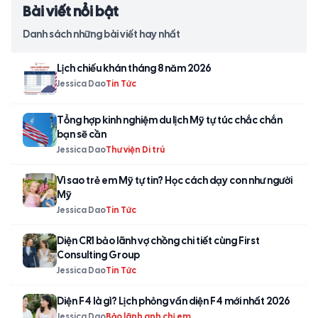
Bài viết nổi bật
Danh sách những bài viết hay nhất
Lịch chiếu khán tháng 8 năm 2026
Jessica Dao
Tin Tức
Tổng hợp kinh nghiệm du lịch Mỹ tự túc chắc chắn
bạn sẽ cần
Jessica Dao
Thư viện Di trú
Vì sao trẻ em Mỹ tự tin? Học cách dạy con như người
Mỹ
Jessica Dao
Tin Tức
Diện CR1 bảo lãnh vợ chồng chi tiết cùng First
Consulting Group
Jessica Dao
Tin Tức
Diện F4 là gì? Lịch phỏng vấn diện F4 mới nhất 2026
Jessica Dao
Bảo lãnh anh chị em