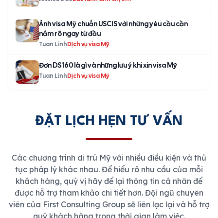
Ảnh visa Mỹ chuẩn USCIS với những yêu cầu cần
nắm rõ ngay từ đầu
Tuan Linh
Dịch vụ visa Mỹ
Đơn DS 160 là gì và những lưu ý khi xin visa Mỹ
Tuan Linh
Dịch vụ visa Mỹ
ĐẶT LỊCH HẸN TƯ VẤN
Các chương trình di trú Mỹ với nhiều điều kiện và thủ
tục pháp lý khác nhau. Để hiểu rõ nhu cầu của mỗi
khách hàng, quý vị hãy để lại thông tin cá nhân để
được hỗ trợ tham khảo chi tiết hơn. Đội ngũ chuyên
viên của First Consulting Group sẽ liên lạc lại và hỗ trợ
quý khách hàng trong thời gian làm việc.